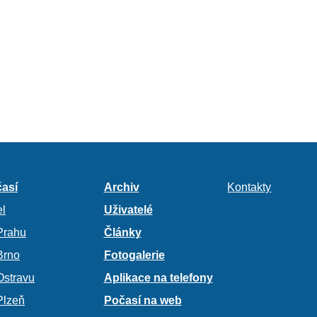
así
Archiv
Kontakty
l
Uživatelé
Prahu
Články
Brno
Fotogalerie
Ostravu
Aplikace na telefony
Plzeň
Počasí na web