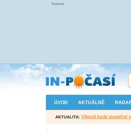
Přejít
na
hlavní
obsah
ÚVOD
AKTUÁLNĚ
RADA
Víkend bude slunečný s l
AKTUALITA: