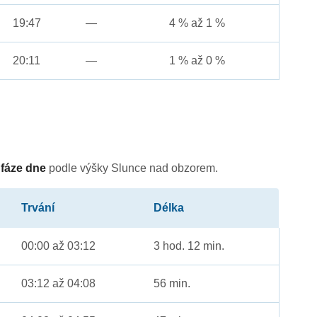
19:47
—
4 % až 1 %
20:11
—
1 % až 0 %
é
fáze dne
podle výšky Slunce nad obzorem.
Trvání
Délka
00:00 až 03:12
3 hod. 12 min.
03:12 až 04:08
56 min.