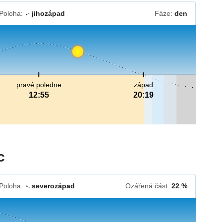
Poloha:
jihozápad
Fáze:
den
↓
pravé poledne
západ
12:55
20:19
c
Poloha:
severozápad
Ozářená část:
22 %
↓