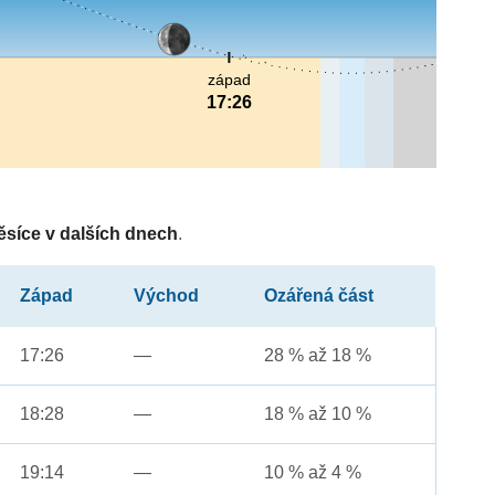
západ
17:26
ěsíce v dalších dnech
.
Západ
Východ
Ozářená část
17:26
—
28 % až 18 %
18:28
—
18 % až 10 %
19:14
—
10 % až 4 %