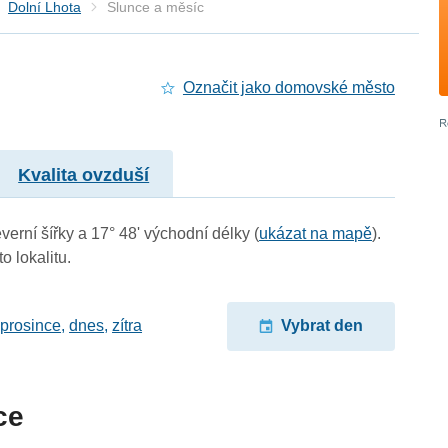
Dolní Lhota
Slunce a měsíc
Označit jako domovské město
Kvalita ovzduší
verní šířky a 17° 48' východní délky (
ukázat na mapě
).
o lokalitu.
 prosince
,
dnes
,
zítra
Vybrat den
ce