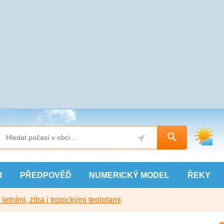
R
PŘEDPOVĚĎ
NUMERICKÝ
MODEL
ŘEKY
etními, zítra i tropickými teplotami