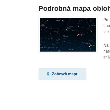
Podrobná mapa oblo
Pro
Lho
blíz
Na 
nas
zná
Zobrazit mapu