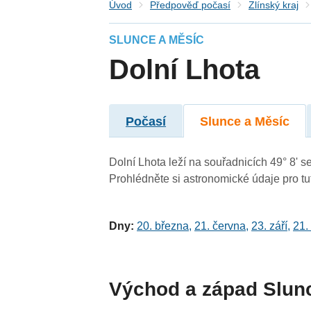
Úvod
Předpověď počasí
Zlínský kraj
SLUNCE A MĚSÍC
Dolní Lhota
Počasí
Slunce a Měsíc
Dolní Lhota leží na souřadnicích 49° 8' se
Prohlédněte si astronomické údaje pro tut
Dny:
20. března
,
21. června
,
23. září
,
21.
Východ a západ Slun