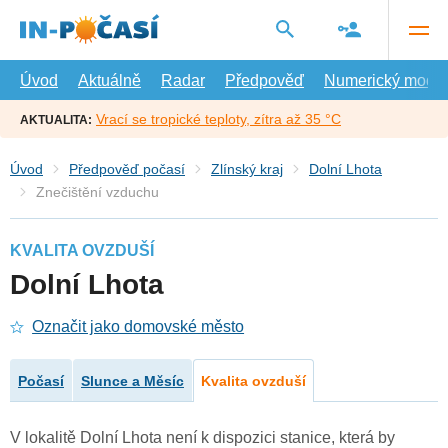
Přejít
na
hlavní
obsah
Úvod
Aktuálně
Radar
Předpověď
Numerický model
Vrací se tropické teploty, zítra až 35 °C
AKTUALITA:
Úvod
Předpověď počasí
Zlínský kraj
Dolní Lhota
Znečištění vzduchu
KVALITA OVZDUŠÍ
Dolní Lhota
Označit jako domovské město
Počasí
Slunce a Měsíc
Kvalita ovzduší
V lokalitě Dolní Lhota není k dispozici stanice, která by