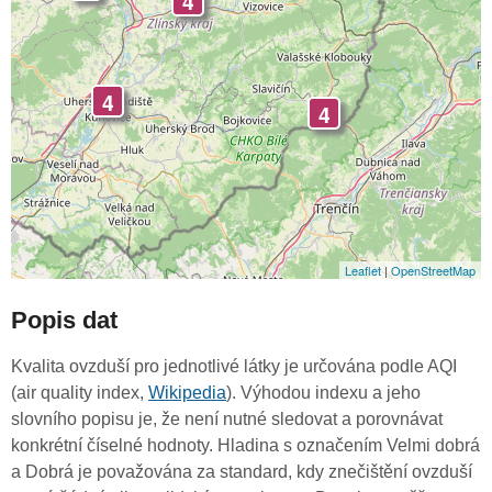
4
4
4
Leaflet
|
OpenStreetMap
Popis dat
Kvalita ovzduší pro jednotlivé látky je určována podle AQI
(air quality index,
Wikipedia
). Výhodou indexu a jeho
slovního popisu je, že není nutné sledovat a porovnávat
konkrétní číselné hodnoty. Hladina s označením Velmi dobrá
a Dobrá je považována za standard, kdy znečištění ovzduší