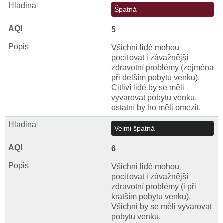
Špatná
5
Všichni lidé mohou
pociťovat i závažnější
zdravotní problémy (zejména
při delším pobytu venku).
Citliví lidé by se měli
vyvarovat pobytu venku,
ostatní by ho měli omezit.
Velmi špatná
6
Všichni lidé mohou
pociťovat i závažnější
zdravotní problémy (i při
kratším pobytu venku).
Všichni by se měli vyvarovat
pobytu venku.