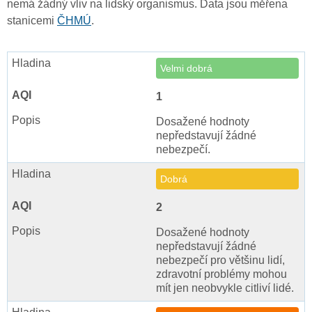
nemá žádný vliv na lidský organismus. Data jsou měřena
stanicemi
ČHMÚ
.
Velmi dobrá
1
Dosažené hodnoty
nepředstavují žádné
nebezpečí.
Dobrá
2
Dosažené hodnoty
nepředstavují žádné
nebezpečí pro většinu lidí,
zdravotní problémy mohou
mít jen neobvykle citliví lidé.