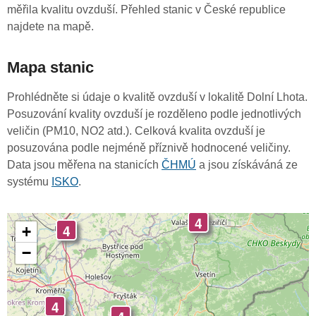
měřila kvalitu ovzduší. Přehled stanic v České republice
najdete na mapě.
Mapa stanic
Prohlédněte si údaje o kvalitě ovzduší v lokalitě Dolní Lhota.
Posuzování kvality ovzduší je rozděleno podle jednotlivých
veličin (PM10, NO2 atd.). Celková kvalita ovzduší je
posuzována podle nejméně příznivě hodnocené veličiny.
Data jsou měřena na stanicích
ČHMÚ
a jsou získáváná ze
systému
ISKO
.
4
4
+
−
4