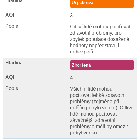
Uspokojivá
3
Citliví lidé mohou pociťovat
zdravotní problémy, pro
zbytek populace dosažené
hodnoty nepředstavují
nebezpečí.
Zhoršená
4
Všichni lidé mohou
pociťovat lehké zdravotní
problémy (zejména při
delším pobytu venku). Citliví
lidé mohou pociťovat
závažnější zdravotní
problémy a měli by omezit
pobyt venku.