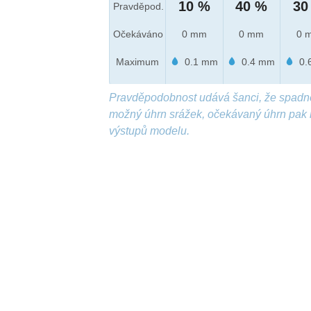
10 %
40 %
30
Pravděpod.
Očekáváno
0 mm
0 mm
0 
Maximum
0.1 mm
0.4 mm
0.
Pravděpodobnost udává šanci, že spadn
možný úhrn srážek, očekávaný úhrn pak 
výstupů modelu.