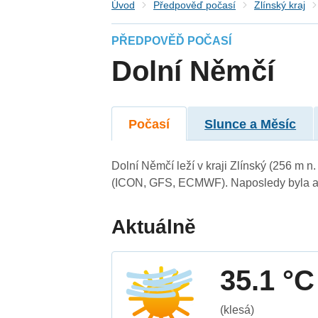
Úvod
Předpověď počasí
Zlínský kraj
PŘEDPOVĚĎ POČASÍ
Dolní Němčí
Počasí
Slunce a Měsíc
Dolní Němčí leží v kraji Zlínský (256 m 
(ICON, GFS, ECMWF). Naposledy byla ak
Aktuálně
35.1 °C
(klesá)