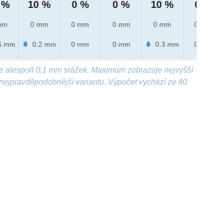
 %
10 %
0 %
0 %
10 %
0 %
mm
0 mm
0 mm
0 mm
0 mm
0 mm
6 mm
0.2 mm
0 mm
0 mm
0.3 mm
0 mm
e alespoň 0,1 mm srážek. Maximum zobrazuje nejvyšší
nejpravděpodobnější variantu. Výpočet vychází ze 40