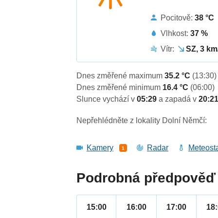
Pocitově:
38 °C
Vlhkost:
37 %
Vítr:
SZ, 3 km
Dnes změřené maximum
35.2 °C
(13:30)
Dnes změřené minimum
16.4 °C
(06:00)
Slunce vychází v
05:29
a zapadá v
20:2
Nepřehlédněte z lokality Dolní Němčí:
Kamery
Radar
Meteost
1
Podrobná předpověď 
15:00
16:00
17:00
18