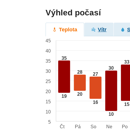
Výhled počasí
Teplota
Vítr
45
40
35
35
33
30
30
28
27
25
20
20
19
15
16
15
10
10
5
Čt
Pá
So
Ne
Po