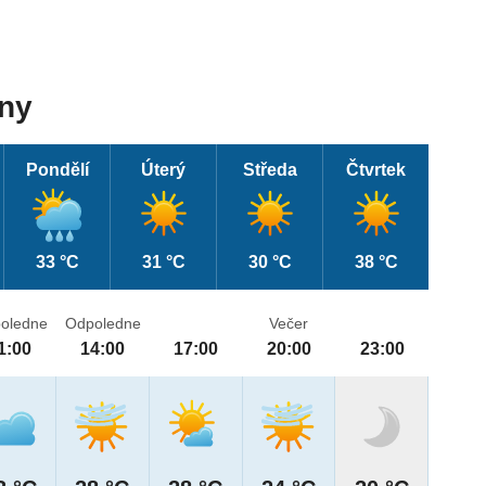
dny
Pondělí
Úterý
Středa
Čtvrtek
33 °C
31 °C
30 °C
38 °C
oledne
Odpoledne
Večer
1:00
14:00
17:00
20:00
23:00