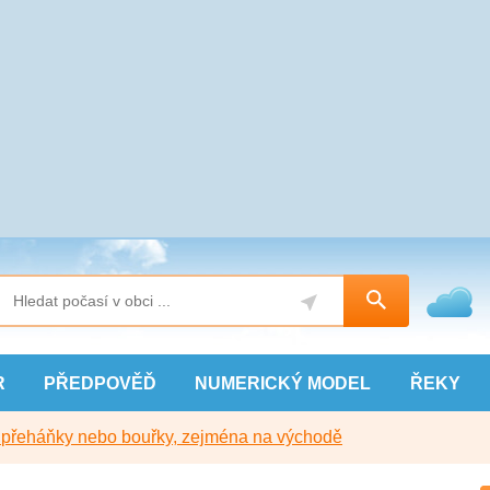
R
PŘEDPOVĚĎ
NUMERICKÝ
MODEL
ŘEKY
y přeháňky nebo bouřky, zejména na východě