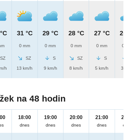
 °C
31 °C
29 °C
28 °C
27 °C
26 °C
mm
0 mm
0 mm
0 mm
0 mm
0 mm
SZ
SZ
S
SZ
S
S
km/h
13 km/h
9 km/h
8 km/h
5 km/h
3 km/h
žek na 48 hodin
:00
18:00
19:00
20:00
21:00
22:00
es
dnes
dnes
dnes
dnes
dnes