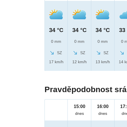
34 °C
34 °C
34 °C
33
0 mm
0 mm
0 mm
0 
SZ
SZ
SZ
17 km/h
12 km/h
13 km/h
14 
Pravděpodobnost srá
15:00
16:00
17
dnes
dnes
dn