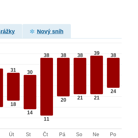
Srážky
Nový sníh
39
38
38
38
38
31
30
24
21
21
20
18
14
11
Út
St
Čt
Pá
So
Ne
Po