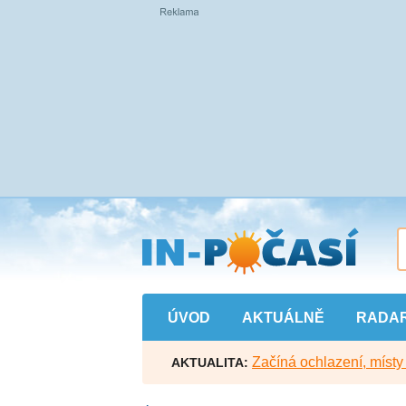
Přejít
na
hlavní
obsah
ÚVOD
AKTUÁLNĚ
RADA
Začíná ochlazení, míst
AKTUALITA: