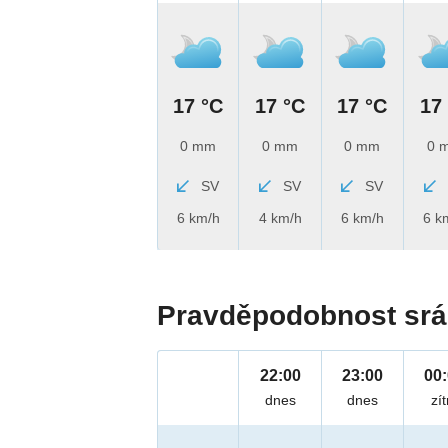
17 °C
17 °C
17 °C
17
0 mm
0 mm
0 mm
0 
SV
SV
SV
6 km/h
4 km/h
6 km/h
6 k
Pravděpodobnost srá
22:00
23:00
00
dnes
dnes
zít