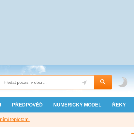
R
PŘEDPOVĚĎ
NUMERICKÝ
MODEL
ŘEKY
ními teplotami