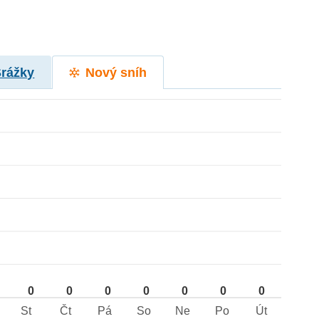
Srážky
Nový sníh
0
0
0
0
0
0
0
St
Čt
Pá
So
Ne
Po
Út