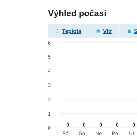
Výhled počasí
Teplota
Vítr
6
5
4
3
2
1
0
0
0
0
0
0
Pá
So
Ne
Po
Út