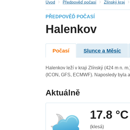
Úvod
Předpověď počasí
Zlínský kraj
PŘEDPOVĚĎ POČASÍ
Halenkov
Počasí
Slunce a Měsíc
Halenkov leží v kraji Zlínský (424 m n. 
(ICON, GFS, ECMWF). Naposledy byla ak
Aktuálně
17.8 °C
(klesá)