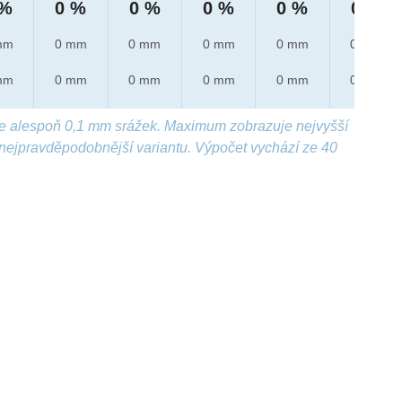
 %
0 %
0 %
0 %
0 %
0 %
mm
0 mm
0 mm
0 mm
0 mm
0 mm
mm
0 mm
0 mm
0 mm
0 mm
0 mm
e alespoň 0,1 mm srážek. Maximum zobrazuje nejvyšší
nejpravděpodobnější variantu. Výpočet vychází ze 40