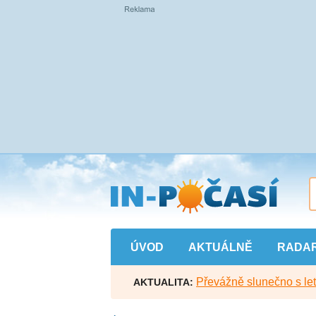
Přejít
na
hlavní
obsah
ÚVOD
AKTUÁLNĚ
RADA
Převážně slunečno s let
AKTUALITA: