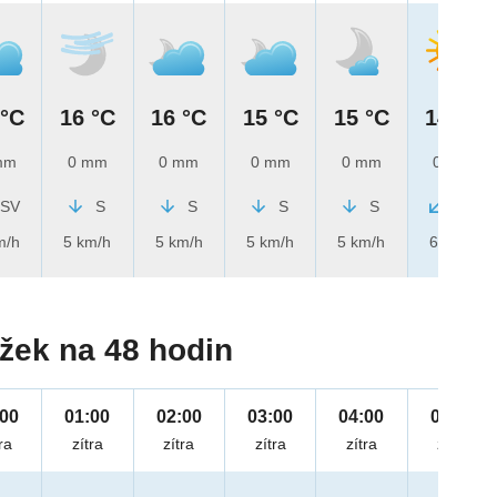
 °C
16 °C
16 °C
15 °C
15 °C
14 °C
mm
0 mm
0 mm
0 mm
0 mm
0 mm
SV
S
S
S
S
SV
m/h
5 km/h
5 km/h
5 km/h
5 km/h
6 km/h
žek na 48 hodin
:00
01:00
02:00
03:00
04:00
05:00
ra
zítra
zítra
zítra
zítra
zítra