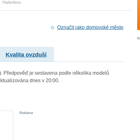
Halenkov
Označit jako domovské město
Kvalita ovzduší
m.). Předpověď je sestavena podle několika modelů
tualizována dnes v 20:00.