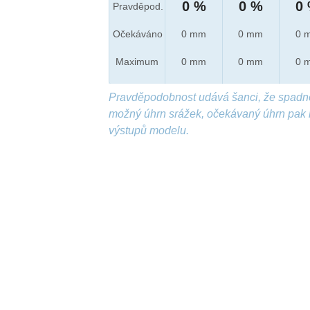
0 %
0 %
0
Pravděpod.
Očekáváno
0 mm
0 mm
0 
Maximum
0 mm
0 mm
0 
Pravděpodobnost udává šanci, že spadn
možný úhrn srážek, očekávaný úhrn pak 
výstupů modelu.