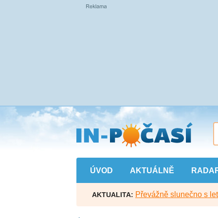
Přejít
na
hlavní
obsah
ÚVOD
AKTUÁLNĚ
RADA
Převážně slunečno s let
AKTUALITA: