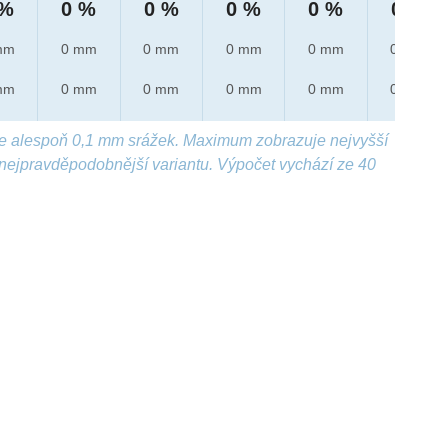
 %
0 %
0 %
0 %
0 %
0 %
mm
0 mm
0 mm
0 mm
0 mm
0 mm
mm
0 mm
0 mm
0 mm
0 mm
0 mm
e alespoň 0,1 mm srážek. Maximum zobrazuje nejvyšší
nejpravděpodobnější variantu. Výpočet vychází ze 40