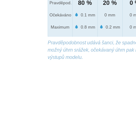
80 %
20 %
0
Pravděpod.
Očekáváno
0.1 mm
0 mm
0 
Maximum
0.8 mm
0.2 mm
0 
Pravděpodobnost udává šanci, že spadn
možný úhrn srážek, očekávaný úhrn pak 
výstupů modelu.