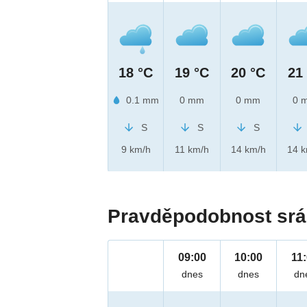
18 °C
19 °C
20 °C
21
0.1 mm
0 mm
0 mm
0 
S
S
S
9 km/h
11 km/h
14 km/h
14 
Pravděpodobnost srá
09:00
10:00
11
dnes
dnes
dn