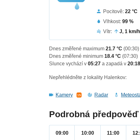
Pocitově:
22 °C
Vlhkost:
99 %
Vítr:
J, 1 km/
Dnes změřené maximum
21.7 °C
(00:30)
Dnes změřené minimum
18.4 °C
(07:30)
Slunce vychází v
05:27
a zapadá v
20:1
Nepřehlédněte z lokality Halenkov:
Kamery
Radar
Meteost
15
Podrobná předpověď 
09:00
10:00
11:00
12