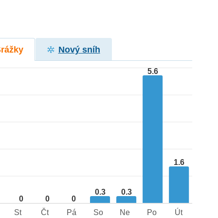
Srážky
Nový sníh
5.6
1.6
0.3
0.3
0
0
0
St
Čt
Pá
So
Ne
Po
Út