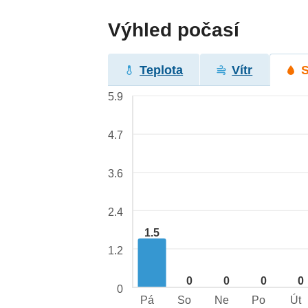
Výhled počasí
Teplota
Vítr
5.9
4.7
3.6
2.4
1.5
1.2
0
0
0
0
0
Pá
So
Ne
Po
Út