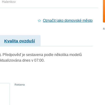
Halenkov
Označit jako domovské město
Kvalita ovzduší
m.). Předpověď je sestavena podle několika modelů
tualizována dnes v 07:00.