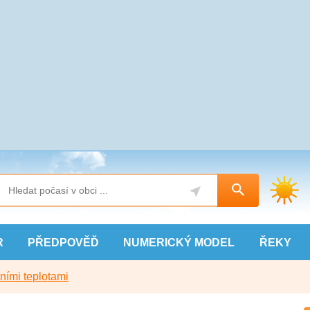
R
PŘEDPOVĚĎ
NUMERICKÝ
MODEL
ŘEKY
ními teplotami