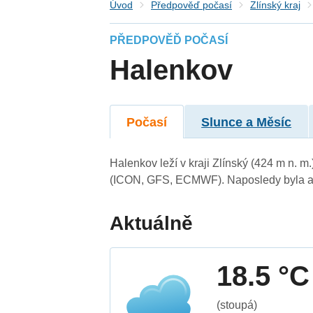
Úvod
Předpověď počasí
Zlínský kraj
PŘEDPOVĚĎ POČASÍ
Halenkov
Počasí
Slunce a Měsíc
Halenkov leží v kraji Zlínský (424 m n. 
(ICON, GFS, ECMWF). Naposledy byla ak
Aktuálně
18.5 °C
(stoupá)