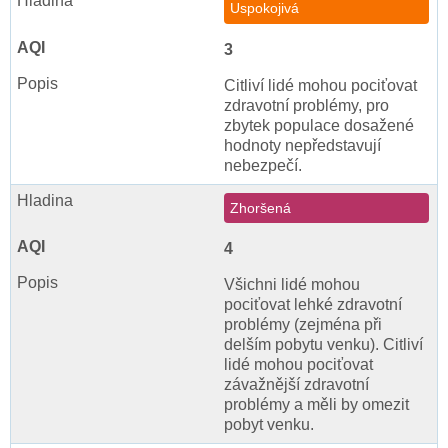
Uspokojivá
3
Citliví lidé mohou pociťovat
zdravotní problémy, pro
zbytek populace dosažené
hodnoty nepředstavují
nebezpečí.
Zhoršená
4
Všichni lidé mohou
pociťovat lehké zdravotní
problémy (zejména při
delším pobytu venku). Citliví
lidé mohou pociťovat
závažnější zdravotní
problémy a měli by omezit
pobyt venku.