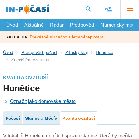
Přejít
na
hlavní
obsah
Úvod
Aktuálně
Radar
Předpověď
Numerický model
Převážně slunečno s letními teplotami
AKTUALITA:
Úvod
Předpověď počasí
Zlínský kraj
Honětice
Znečištění vzduchu
KVALITA OVZDUŠÍ
Honětice
Označit jako domovské město
Počasí
Slunce a Měsíc
Kvalita ovzduší
V lokalitě Honětice není k dispozici stanice, která by měřila