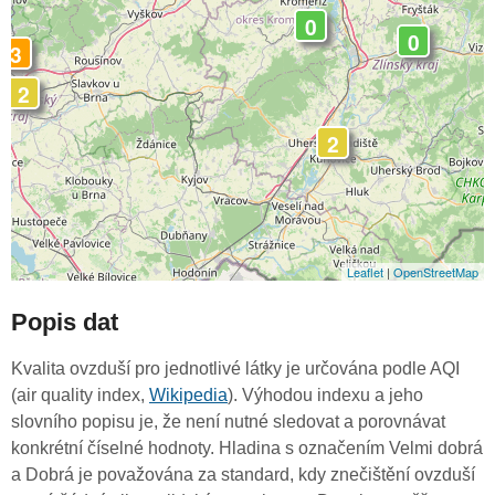
0
0
3
2
2
Leaflet
|
OpenStreetMap
Popis dat
Kvalita ovzduší pro jednotlivé látky je určována podle AQI
(air quality index,
Wikipedia
). Výhodou indexu a jeho
slovního popisu je, že není nutné sledovat a porovnávat
konkrétní číselné hodnoty. Hladina s označením Velmi dobrá
a Dobrá je považována za standard, kdy znečištění ovzduší