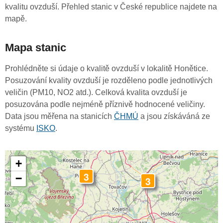
kvalitu ovzduší. Přehled stanic v České republice najdete na
mapě.
Mapa stanic
Prohlédněte si údaje o kvalitě ovzduší v lokalitě Honětice.
Posuzování kvality ovzduší je rozděleno podle jednotlivých
veličin (PM10, NO2 atd.). Celková kvalita ovzduší je
posuzována podle nejméně příznivě hodnocené veličiny.
Data jsou měřena na stanicích
ČHMÚ
a jsou získáváná ze
systému
ISKO
.
+
3
−
3