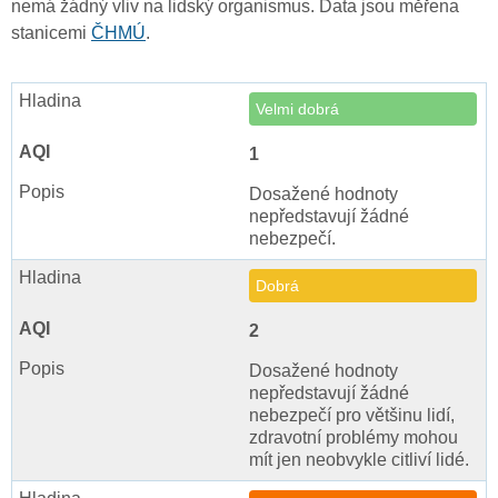
nemá žádný vliv na lidský organismus. Data jsou měřena
stanicemi
ČHMÚ
.
Velmi dobrá
1
Dosažené hodnoty
nepředstavují žádné
nebezpečí.
Dobrá
2
Dosažené hodnoty
nepředstavují žádné
nebezpečí pro většinu lidí,
zdravotní problémy mohou
mít jen neobvykle citliví lidé.