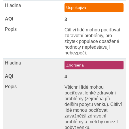
Uspokojivá
3
Citliví lidé mohou pociťovat
zdravotní problémy, pro
zbytek populace dosažené
hodnoty nepředstavují
nebezpečí.
Zhoršená
4
Všichni lidé mohou
pociťovat lehké zdravotní
problémy (zejména při
delším pobytu venku). Citliví
lidé mohou pociťovat
závažnější zdravotní
problémy a měli by omezit
pobyt venku.