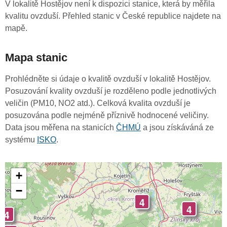
V lokalitě Hostějov není k dispozici stanice, která by měřila
kvalitu ovzduší. Přehled stanic v České republice najdete na
mapě.
Mapa stanic
Prohlédněte si údaje o kvalitě ovzduší v lokalitě Hostějov.
Posuzování kvality ovzduší je rozděleno podle jednotlivých
veličin (PM10, NO2 atd.). Celková kvalita ovzduší je
posuzována podle nejméně příznivě hodnocené veličiny.
Data jsou měřena na stanicích
ČHMÚ
a jsou získáváná ze
systému
ISKO
.
+
−
4
4
4