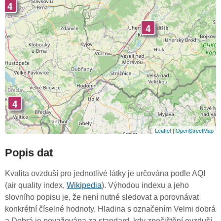
4
4
4
Leaflet
|
OpenStreetMap
Popis dat
Kvalita ovzduší pro jednotlivé látky je určována podle AQI
(air quality index,
Wikipedia
). Výhodou indexu a jeho
slovního popisu je, že není nutné sledovat a porovnávat
konkrétní číselné hodnoty. Hladina s označením Velmi dobrá
a Dobrá je považována za standard, kdy znečištění ovzduší