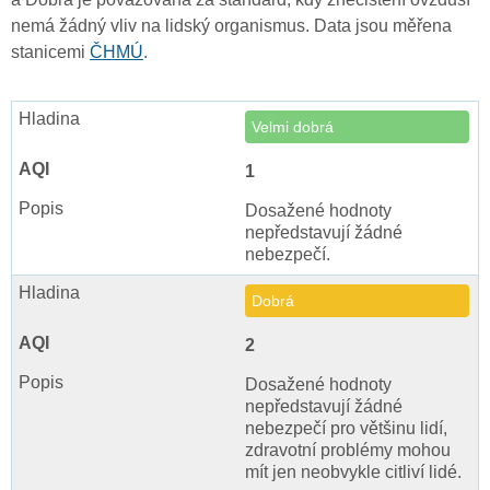
nemá žádný vliv na lidský organismus. Data jsou měřena
stanicemi
ČHMÚ
.
Velmi dobrá
1
Dosažené hodnoty
nepředstavují žádné
nebezpečí.
Dobrá
2
Dosažené hodnoty
nepředstavují žádné
nebezpečí pro většinu lidí,
zdravotní problémy mohou
mít jen neobvykle citliví lidé.