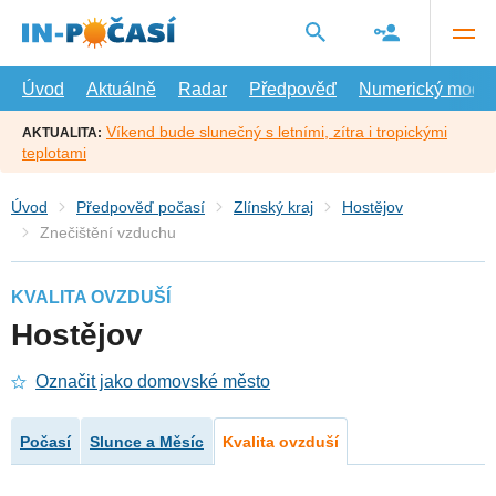
Přejít
na
hlavní
obsah
Úvod
Aktuálně
Radar
Předpověď
Numerický model
Víkend bude slunečný s letními, zítra i tropickými
AKTUALITA:
teplotami
Úvod
Předpověď počasí
Zlínský kraj
Hostějov
Znečištění vzduchu
KVALITA OVZDUŠÍ
Hostějov
Označit jako domovské město
Počasí
Slunce a Měsíc
Kvalita ovzduší