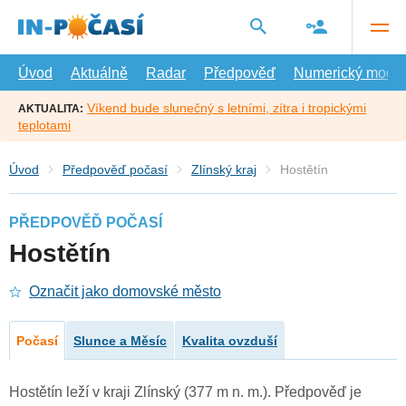
Přejít
na
hlavní
obsah
Úvod
Aktuálně
Radar
Předpověď
Numerický model
Víkend bude slunečný s letními, zítra i tropickými
AKTUALITA:
teplotami
Úvod
Předpověď počasí
Zlínský kraj
Hostětín
PŘEDPOVĚĎ POČASÍ
Hostětín
Označit jako domovské město
Počasí
Slunce a Měsíc
Kvalita ovzduší
Hostětín leží v kraji Zlínský (377 m n. m.). Předpověď je