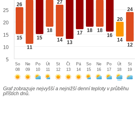
27
26
24
25
20
20
18
18
18
17
15
16
15
15
14
14
13
12
10
11
5
So
Ne
Po
Út
St
Čt
Pá
So
Ne
Po
Út
St
08
09
10
11
12
13
14
15
16
17
18
19
Graf zobrazuje nejvyšší a nejnižší denní teploty v průběhu
příštích dnů.