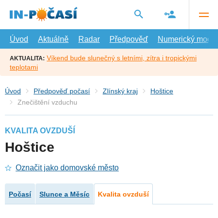
Přejít
na
hlavní
obsah
Úvod
Aktuálně
Radar
Předpověď
Numerický model
Víkend bude slunečný s letními, zítra i tropickými
AKTUALITA:
teplotami
Úvod
Předpověď počasí
Zlínský kraj
Hoštice
Znečištění vzduchu
KVALITA OVZDUŠÍ
Hoštice
Označit jako domovské město
Počasí
Slunce a Měsíc
Kvalita ovzduší