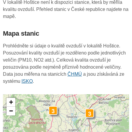
V lokalitě Hoštice není k dispozici stanice, která by měřila
kvalitu ovzduší. Přehled stanic v České republice najdete na
mapě.
Mapa stanic
Prohlédněte si údaje o kvalitě ovzduší v lokalitě Hoštice.
Posuzování kvality ovzduší je rozděleno podle jednotlivých
veličin (PM10, NO2 atd.). Celková kvalita ovzduší je
posuzována podle nejméně příznivě hodnocené veličiny.
Data jsou měřena na stanicích
ČHMÚ
a jsou získáváná ze
systému
ISKO
.
+
3
−
3