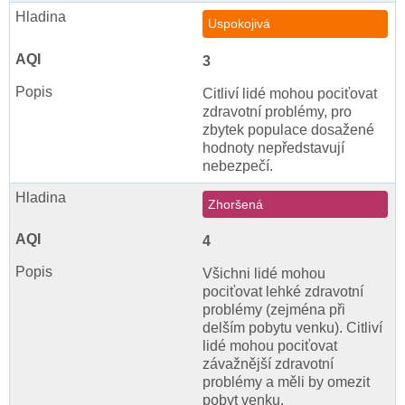
Uspokojivá
3
Citliví lidé mohou pociťovat
zdravotní problémy, pro
zbytek populace dosažené
hodnoty nepředstavují
nebezpečí.
Zhoršená
4
Všichni lidé mohou
pociťovat lehké zdravotní
problémy (zejména při
delším pobytu venku). Citliví
lidé mohou pociťovat
závažnější zdravotní
problémy a měli by omezit
pobyt venku.