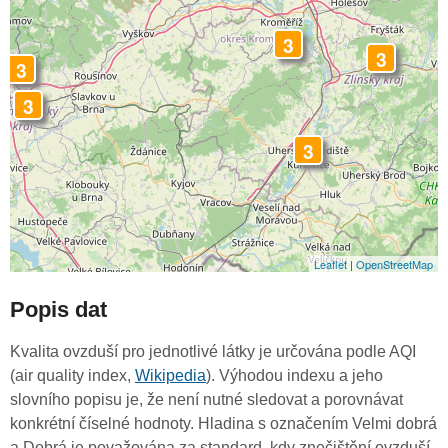
3
3
3
3
3
Leaflet
|
OpenStreetMap
Popis dat
Kvalita ovzduší pro jednotlivé látky je určována podle AQI
(air quality index,
Wikipedia
). Výhodou indexu a jeho
slovního popisu je, že není nutné sledovat a porovnávat
konkrétní číselné hodnoty. Hladina s označením Velmi dobrá
a Dobrá je považována za standard, kdy znečištění ovzduší