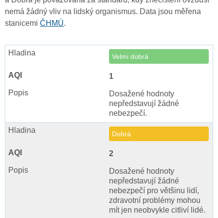
nemá žádný vliv na lidský organismus. Data jsou měřena
stanicemi
ČHMÚ
.
Velmi dobrá
1
Dosažené hodnoty
nepředstavují žádné
nebezpečí.
Dobrá
2
Dosažené hodnoty
nepředstavují žádné
nebezpečí pro většinu lidí,
zdravotní problémy mohou
mít jen neobvykle citliví lidé.