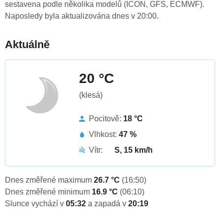
sestavena podle několika modelů (ICON, GFS, ECMWF).
Naposledy byla aktualizována dnes v 20:00.
Aktuálně
20 °C
(klesá)
Pocitově:
18 °C
Vlhkost:
47 %
Vítr:
S, 15 km/h
Dnes změřené maximum
26.7 °C
(16:50)
Dnes změřené minimum
16.9 °C
(06:10)
Slunce vychází v
05:32
a zapadá v
20:19