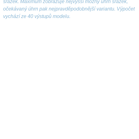
srážek. Maximum zobrazuje nejvyšší možný úhrn srážek,
očekávaný úhrn pak nejpravděpodobnější variantu. Výpočet
vychází ze 40 výstupů modelu.