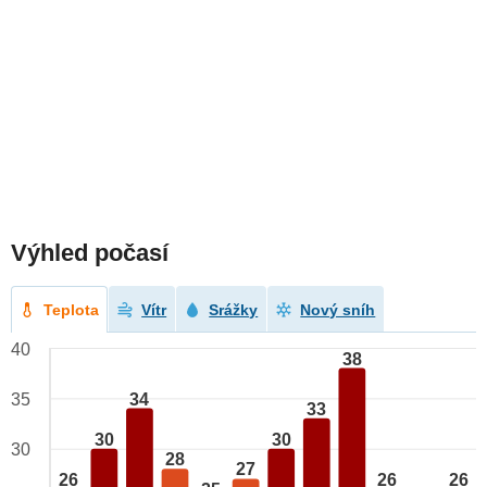
Výhled počasí
Teplota
Vítr
Srážky
Nový sníh
40
38
34
35
33
30
30
30
28
27
26
26
26