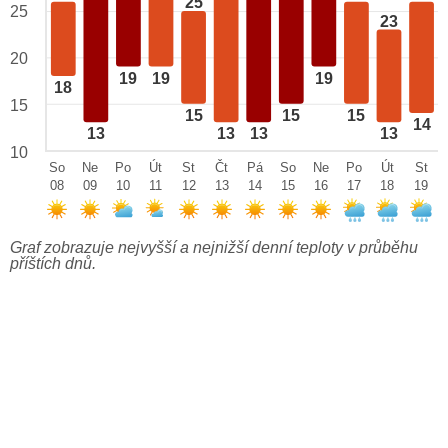
25
25
23
20
19
19
19
18
15
15
15
15
14
13
13
13
13
10
So
Ne
Po
Út
St
Čt
Pá
So
Ne
Po
Út
St
08
09
10
11
12
13
14
15
16
17
18
19
Graf zobrazuje nejvyšší a nejnižší denní teploty v průběhu
příštích dnů.