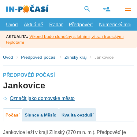
Přejít
na
hlavní
obsah
Úvod
Aktuálně
Radar
Předpověď
Numerický model
Víkend bude slunečný s letními, zítra i tropickými
AKTUALITA:
teplotami
Úvod
Předpověď počasí
Zlínský kraj
Jankovice
PŘEDPOVĚĎ POČASÍ
Jankovice
Označit jako domovské město
Počasí
Slunce a Měsíc
Kvalita ovzduší
Jankovice leží v kraji Zlínský (270 m n. m.). Předpověď je