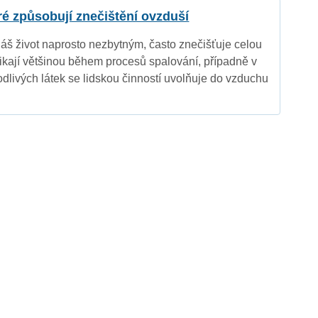
eré způsobují znečištění ovzduší
náš život naprosto nezbytným, často znečišťuje celou
nikají většinou během procesů spalování, případně v
dlivých látek se lidskou činností uvolňuje do vzduchu