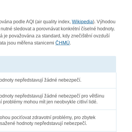
čována podle AQI (air quality index,
Wikipedia
). Výhodou
 nutné sledovat a porovnávat konkrétní číselné hodnoty.
 je považována za standard, kdy znečištění ovzduší
Data jsou měřena stanicemi
ČHMÚ
.
dnoty nepředstavují žádné nebezpečí.
dnoty nepředstavují žádné nebezpečí pro většinu
ní problémy mohou mít jen neobvykle citliví lidé.
 mohou pociťovat zdravotní problémy, pro zbytek
sažené hodnoty nepředstavují nebezpečí.