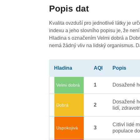
Popis dat
Kvalita ovzduší pro jednotlivé látky je ur
indexu a jeho slovního popisu je, že není
Hladina s označením Velmi dobrá a Dobrá
nemá žádný vliv na lidský organismus. 
Hladina
AQI
Popis
1
Dosažené ho
Velmi dobrá
Dosažené ho
2
Dobrá
lidí, zdravot
Citliví lidé
3
Uspokojivá
populace do