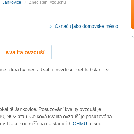
Jankovice
Znečištění vzduchu
Označit jako domovské město
Kvalita ovzduší
ice, která by měřila kvalitu ovzduší. Přehled stanic v
4
4
3
3
4
3
-
4
3
lokalitě Jankovice. Posuzování kvality ovzduší je
3
10, NO2 atd.). Celková kvalita ovzduší je posuzována
ny. Data jsou měřena na stanicích
ČHMÚ
a jsou
4
3