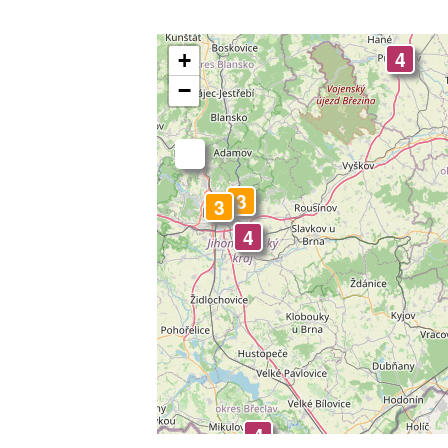
4
+
−
-
3
3
4
0
0
4