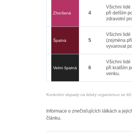
Všichni lid
4
při delším p
Zhoršená
zdravotní pr
Všichni lidé
5
(zejména při
Špatná
vyvarovat po
Všichni lidé
6
při kratším 
Velmi špatná
venku.
Konkrétní dopady na lidský organismus se liší 
Informace o znečisťujících látkách a jej
článku.