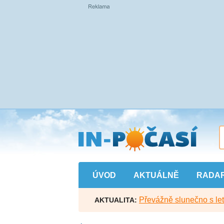
Přejít
na
hlavní
obsah
ÚVOD
AKTUÁLNĚ
RADA
Převážně slunečno s let
AKTUALITA: