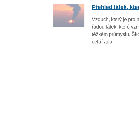
Přehled látek, kt
Vzduch, který je pro 
řadou látek, které vz
těžkém průmyslu. Ško
celá řada.