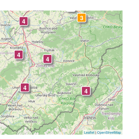
-
-
3
4
4
4
4
4
Leaflet
|
OpenStreetMap