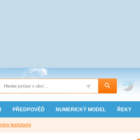
R
PŘEDPOVĚĎ
NUMERICKÝ
MODEL
ŘEKY
ními teplotami