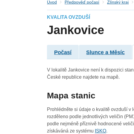
Úvod
Předpověď počasí
Zlínský kraj
KVALITA OVZDUŠÍ
Jankovice
Počasí
Slunce a Měsíc
V lokalitě Jankovice není k dispozici stan
České republice najdete na mapě.
Mapa stanic
4
3
Prohlédněte si údaje o kvalitě ovzduší v 
rozděleno podle jednotlivých veličin (PM
podle nejméně příznivě hodnocené veliči
získáváná ze systému
ISKO
.