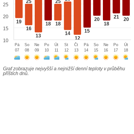
25
25
25
20
21
20
20
19
18
18
18
15
16
15
14
13
12
10
Pá
So
Ne
Po
Út
St
Čt
Pá
So
Ne
Po
Út
07
08
09
10
11
12
13
14
15
16
17
18
Graf zobrazuje nejvyšší a nejnižší denní teploty v průběhu
příštích dnů.