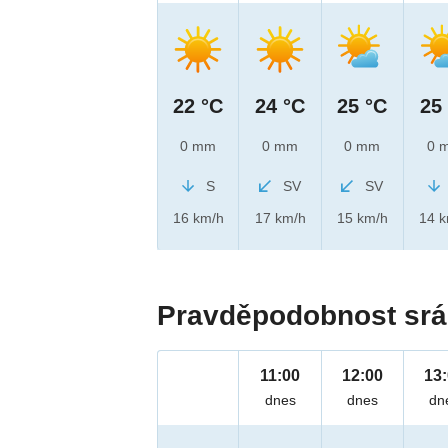
22 °C
24 °C
25 °C
25
0 mm
0 mm
0 mm
0 
S
SV
SV
16 km/h
17 km/h
15 km/h
14 
Pravděpodobnost srá
11:00
12:00
13
dnes
dnes
dn