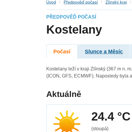
Úvod
Předpověď počasí
Zlínský kraj
PŘEDPOVĚĎ POČASÍ
Kostelany
Počasí
Slunce a Měsíc
Kostelany leží v kraji Zlínský (367 m n.
(ICON, GFS, ECMWF). Naposledy byla ak
Aktuálně
24.4 °C
(stoupá)