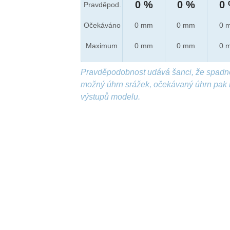
0 %
0 %
0
Pravděpod.
Očekáváno
0 mm
0 mm
0 
Maximum
0 mm
0 mm
0 
Pravděpodobnost udává šanci, že spadn
možný úhrn srážek, očekávaný úhrn pak 
výstupů modelu.