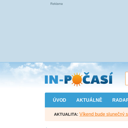
Přejít
na
hlavní
obsah
ÚVOD
AKTUÁLNĚ
RADA
Víkend bude slunečný s l
AKTUALITA: