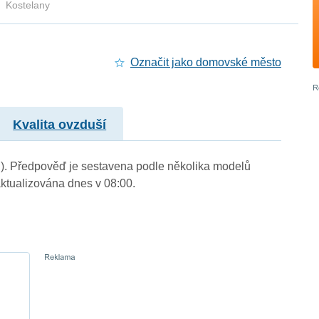
Kostelany
Označit jako domovské město
Kvalita ovzduší
 m.). Předpověď je sestavena podle několika modelů
tualizována dnes v 08:00.