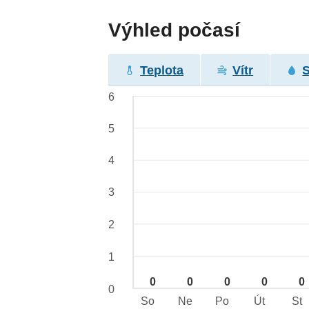
Výhled počasí
Teplota
Vítr
6
5
4
3
2
1
0
0
0
0
0
0
So
Ne
Po
Út
St