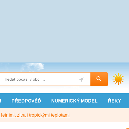
R
PŘEDPOVĚĎ
NUMERICKÝ
MODEL
ŘEKY
etními, zítra i tropickými teplotami