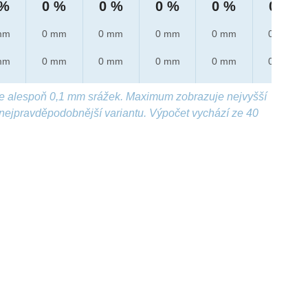
 %
0 %
0 %
0 %
0 %
0 %
mm
0 mm
0 mm
0 mm
0 mm
0 mm
mm
0 mm
0 mm
0 mm
0 mm
0 mm
e alespoň 0,1 mm srážek. Maximum zobrazuje nejvyšší
nejpravděpodobnější variantu. Výpočet vychází ze 40