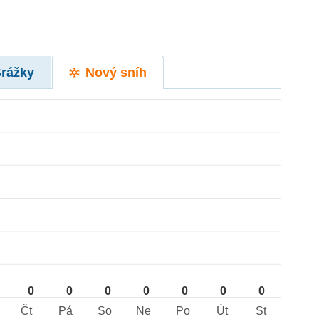
Srážky
Nový sníh
0
0
0
0
0
0
0
Čt
Pá
So
Ne
Po
Út
St