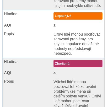
zdravotní problémy mohou
mít jen neobvykle citliví lidé.
Uspokojivá
3
Citliví lidé mohou pociťovat
zdravotní problémy, pro
zbytek populace dosažené
hodnoty nepředstavují
nebezpečí.
Zhoršená
4
Všichni lidé mohou
pociťovat lehké zdravotní
problémy (zejména při
delším pobytu venku). Citliví
lidé mohou pociťovat
závažnější zdravotní