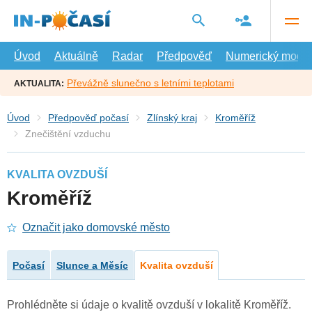
Přejít
na
hlavní
obsah
Úvod
Aktuálně
Radar
Předpověď
Numerický model
Převážně slunečno s letními teplotami
AKTUALITA:
Úvod
Předpověď počasí
Zlínský kraj
Kroměříž
Znečištění vzduchu
KVALITA OVZDUŠÍ
Kroměříž
Označit jako domovské město
Počasí
Slunce a Měsíc
Kvalita ovzduší
Prohlédněte si údaje o kvalitě ovzduší v lokalitě Kroměříž.