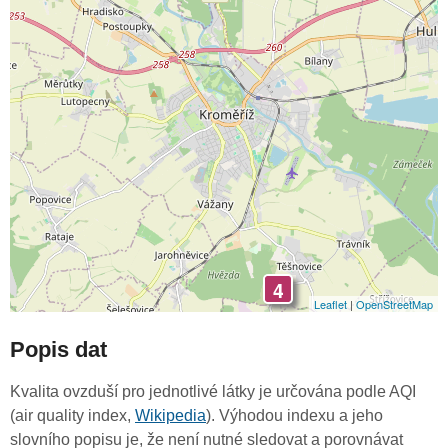
4
Leaflet
|
OpenStreetMap
Popis dat
Kvalita ovzduší pro jednotlivé látky je určována podle AQI
(air quality index,
Wikipedia
). Výhodou indexu a jeho
slovního popisu je, že není nutné sledovat a porovnávat