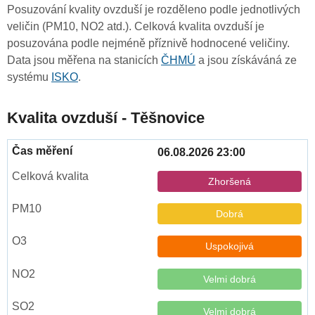
Posuzování kvality ovzduší je rozděleno podle jednotlivých
veličin (PM10, NO2 atd.). Celková kvalita ovzduší je
posuzována podle nejméně příznivě hodnocené veličiny.
Data jsou měřena na stanicích
ČHMÚ
a jsou získáváná ze
systému
ISKO
.
Kvalita ovzduší - Těšnovice
06.08.2026 23:00
Zhoršená
Dobrá
Uspokojivá
Velmi dobrá
Velmi dobrá