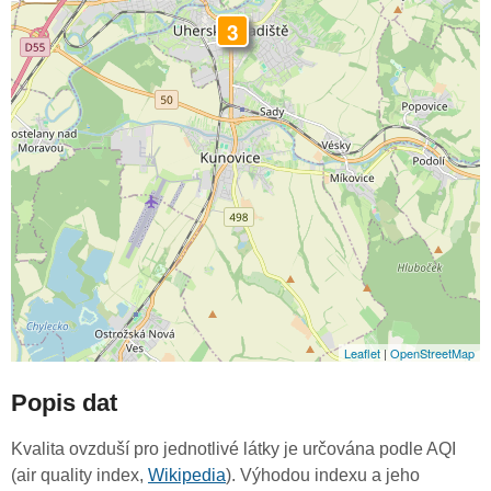
3
Leaflet
|
OpenStreetMap
Popis dat
Kvalita ovzduší pro jednotlivé látky je určována podle AQI
(air quality index,
Wikipedia
). Výhodou indexu a jeho