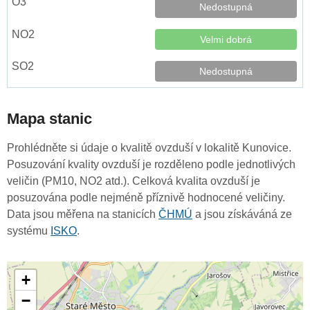
Nedostupná
Velmi dobrá
Nedostupná
Mapa stanic
Prohlédněte si údaje o kvalitě ovzduší v lokalitě Kunovice.
Posuzování kvality ovzduší je rozděleno podle jednotlivých
veličin (PM10, NO2 atd.). Celková kvalita ovzduší je
posuzována podle nejméně příznivě hodnocené veličiny.
Data jsou měřena na stanicích
ČHMÚ
a jsou získáváná ze
systému
ISKO
.
+
−