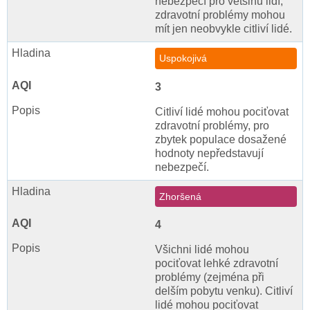
nebezpečí pro většinu lidí,
zdravotní problémy mohou
mít jen neobvykle citliví lidé.
Uspokojivá
3
Citliví lidé mohou pociťovat
zdravotní problémy, pro
zbytek populace dosažené
hodnoty nepředstavují
nebezpečí.
Zhoršená
4
Všichni lidé mohou
pociťovat lehké zdravotní
problémy (zejména při
delším pobytu venku). Citliví
lidé mohou pociťovat