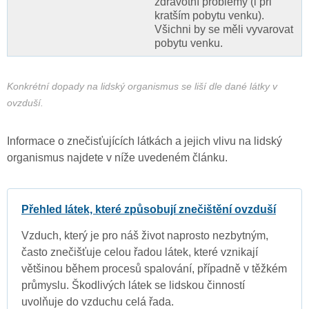
zdravotní problémy (i při
kratším pobytu venku).
Všichni by se měli vyvarovat
pobytu venku.
Konkrétní dopady na lidský organismus se liší dle dané látky v
ovzduší.
Informace o znečisťujících látkách a jejich vlivu na lidský
organismus najdete v níže uvedeném článku.
Přehled látek, které způsobují znečištění ovzduší
Vzduch, který je pro náš život naprosto nezbytným,
často znečišťuje celou řadou látek, které vznikají
většinou během procesů spalování, případně v těžkém
průmyslu. Škodlivých látek se lidskou činností
uvolňuje do vzduchu celá řada.