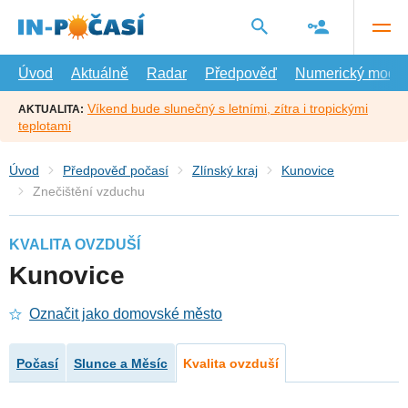
Přejít
na
hlavní
obsah
Úvod
Aktuálně
Radar
Předpověď
Numerický model
Víkend bude slunečný s letními, zítra i tropickými
AKTUALITA:
teplotami
Úvod
Předpověď počasí
Zlínský kraj
Kunovice
Znečištění vzduchu
KVALITA OVZDUŠÍ
Kunovice
Označit jako domovské město
Počasí
Slunce a Měsíc
Kvalita ovzduší