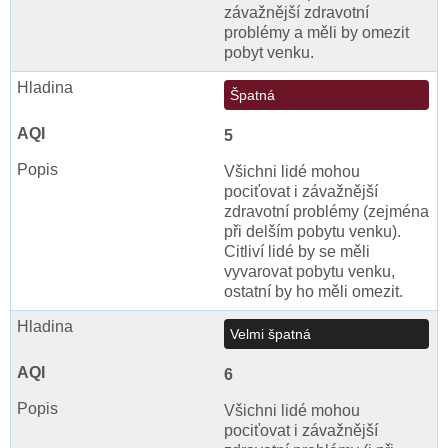
závažnější zdravotní
problémy a měli by omezit
pobyt venku.
Špatná
5
Všichni lidé mohou
pociťovat i závažnější
zdravotní problémy (zejména
při delším pobytu venku).
Citliví lidé by se měli
vyvarovat pobytu venku,
ostatní by ho měli omezit.
Velmi špatná
6
Všichni lidé mohou
pociťovat i závažnější