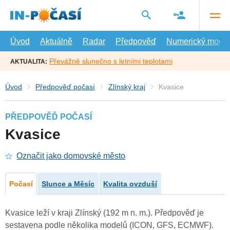
Přejít
na
hlavní
obsah
Úvod
Aktuálně
Radar
Předpověď
Numerický model
Převážně slunečno s letními teplotami
AKTUALITA:
Úvod
Předpověď počasí
Zlínský kraj
Kvasice
PŘEDPOVĚĎ POČASÍ
Kvasice
Označit jako domovské město
Počasí
Slunce a Měsíc
Kvalita ovzduší
Kvasice leží v kraji Zlínský (192 m n. m.). Předpověď je
sestavena podle několika modelů (ICON, GFS, ECMWF).