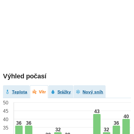
Výhled počasí
Teplota
Vítr
Srážky
Nový sníh
50
45
43
40
40
36
36
36
35
32
32