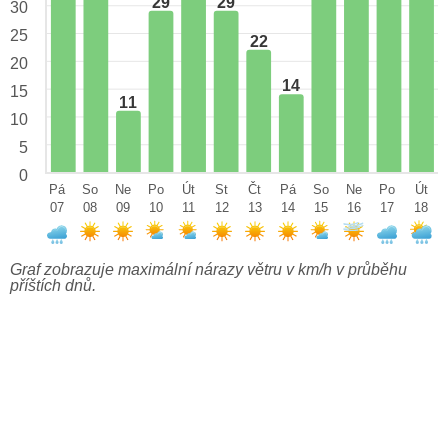
29
29
30
25
22
20
14
15
11
10
5
0
Pá
So
Ne
Po
Út
St
Čt
Pá
So
Ne
Po
Út
07
08
09
10
11
12
13
14
15
16
17
18
Graf zobrazuje maximální nárazy větru v km/h v průběhu
příštích dnů.