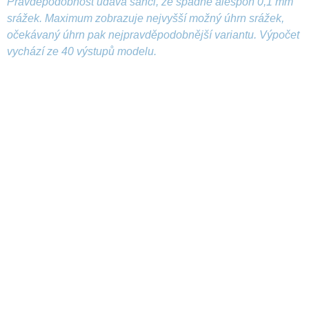
Pravděpodobnost udává šanci, že spadne alespoň 0,1 mm
srážek. Maximum zobrazuje nejvyšší možný úhrn srážek,
očekávaný úhrn pak nejpravděpodobnější variantu. Výpočet
vychází ze 40 výstupů modelu.