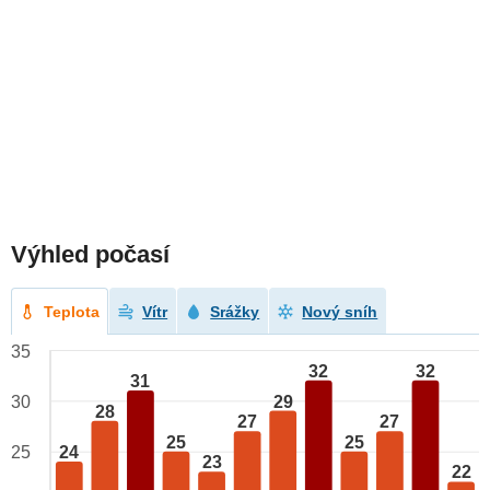
Výhled počasí
Teplota
Vítr
Srážky
Nový sníh
35
32
32
31
29
30
28
27
27
25
25
24
25
23
22