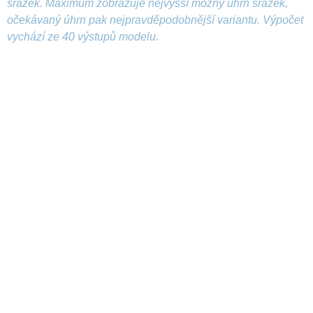
srážek. Maximum zobrazuje nejvyšší možný úhrn srážek,
očekávaný úhrn pak nejpravděpodobnější variantu. Výpočet
vychází ze 40 výstupů modelu.