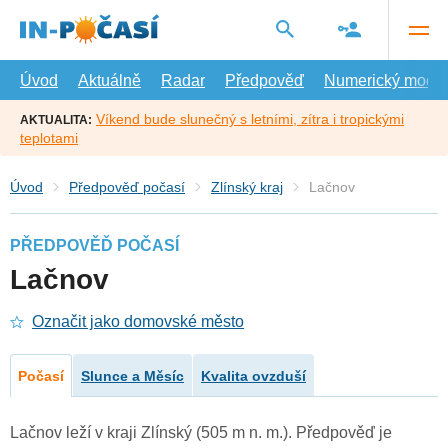
Přejít
na
hlavní
obsah
Úvod
Aktuálně
Radar
Předpověď
Numerický model
Víkend bude slunečný s letními, zítra i tropickými
AKTUALITA:
teplotami
Úvod
Předpověď počasí
Zlínský kraj
Lačnov
PŘEDPOVĚĎ POČASÍ
Lačnov
Označit jako domovské město
Počasí
Slunce a Měsíc
Kvalita ovzduší
Lačnov leží v kraji Zlínský (505 m n. m.). Předpověď je