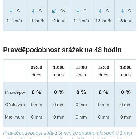
S
S
SV
S
S
S
11 km/h
11 km/h
12 km/h
11 km/h
13 km/h
13 km/h
Pravděpodobnost srážek na 48 hodin
09:00
10:00
11:00
12:00
13:00
dnes
dnes
dnes
dnes
dnes
0 %
0 %
0 %
0 %
0 %
Pravděpod.
Očekáváno
0 mm
0 mm
0 mm
0 mm
0 mm
Maximum
0 mm
0 mm
0 mm
0 mm
0 mm
Pravděpodobnost udává šanci, že spadne alespoň 0,1 mm