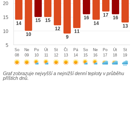
20
17
15
16
16
15
15
14
14
13
12
10
11
10
9
5
So
Ne
Po
Út
St
Čt
Pá
So
Ne
Po
Út
St
08
09
10
11
12
13
14
15
16
17
18
19
Graf zobrazuje nejvyšší a nejnižší denní teploty v průběhu
příštích dnů.