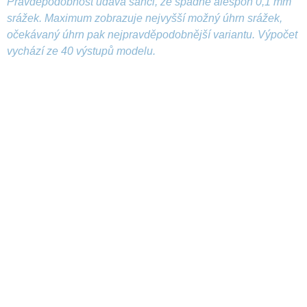
Pravděpodobnost udává šanci, že spadne alespoň 0,1 mm
srážek. Maximum zobrazuje nejvyšší možný úhrn srážek,
očekávaný úhrn pak nejpravděpodobnější variantu. Výpočet
vychází ze 40 výstupů modelu.