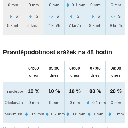
0 mm
0 mm
0 mm
0.1 mm
0 mm
0 mm
S
S
S
S
S
S
5 km/h
5 km/h
7 km/h
7 km/h
9 km/h
9 km/h
Pravděpodobnost srážek na 48 hodin
04:00
05:00
06:00
07:00
08:00
dnes
dnes
dnes
dnes
dnes
10 %
10 %
10 %
80 %
20 %
Pravděpod.
Očekáváno
0 mm
0 mm
0 mm
0.1 mm
0 mm
Maximum
0.5 mm
0.7 mm
0.8 mm
1 mm
1 mm