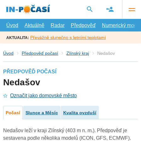
Přejít
na
hlavní
obsah
Úvod
Aktuálně
Radar
Předpověď
Numerický model
Převážně slunečno s letními teplotami
AKTUALITA:
Úvod
Předpověď počasí
Zlínský kraj
Nedašov
PŘEDPOVĚĎ POČASÍ
Nedašov
Označit jako domovské město
Počasí
Slunce a Měsíc
Kvalita ovzduší
Nedašov leží v kraji Zlínský (403 m n. m.). Předpověď je
sestavena podle několika modelů (ICON, GFS, ECMWF).