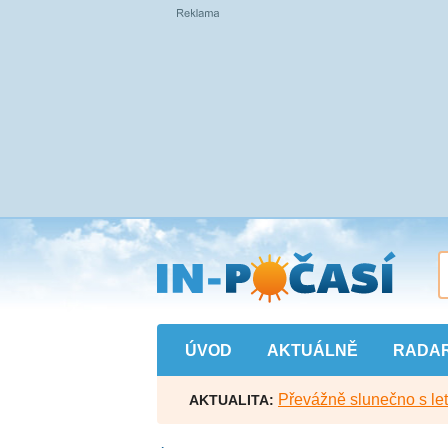
Přejít
na
hlavní
obsah
ÚVOD
AKTUÁLNĚ
RADA
Převážně slunečno s let
AKTUALITA: