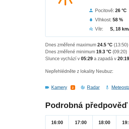
Pocitově:
26 °C
Vlhkost:
58 %
Vítr:
S, 18 km
Dnes změřené maximum
24.5 °C
(13:50)
Dnes změřené minimum
19.3 °C
(09:20)
Slunce vychází v
05:29
a zapadá v
20:1
Nepřehlédněte z lokality Neubuz:
Kamery
Radar
Meteost
2
Podrobná předpověď 
16:00
17:00
18:00
19