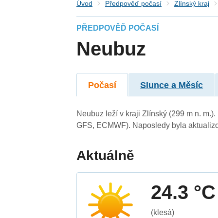
Úvod
Předpověď počasí
Zlínský kraj
PŘEDPOVĚĎ POČASÍ
Neubuz
Počasí
Slunce a Měsíc
Neubuz leží v kraji Zlínský (299 m n. m.
GFS, ECMWF). Naposledy byla aktualizo
Aktuálně
24.3 °C
(klesá)