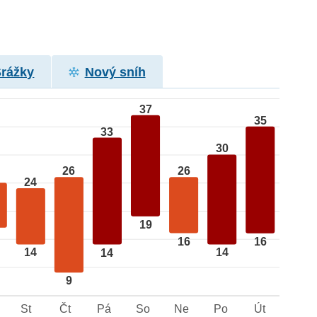
Srážky
Nový sníh
37
35
33
30
26
26
24
19
16
16
14
14
14
9
St
Čt
Pá
So
Ne
Po
Út