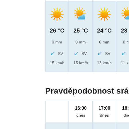
26 °C
25 °C
24 °C
23
0 mm
0 mm
0 mm
0 
SV
SV
SV
15 km/h
15 km/h
13 km/h
11 
Pravděpodobnost srá
16:00
17:00
18
dnes
dnes
dn