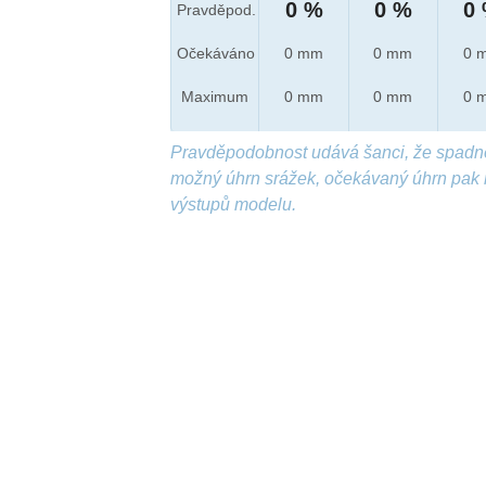
0 %
0 %
0
Pravděpod.
Očekáváno
0 mm
0 mm
0 
Maximum
0 mm
0 mm
0 
Pravděpodobnost udává šanci, že spadn
možný úhrn srážek, očekávaný úhrn pak 
výstupů modelu.