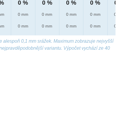
 %
0 %
0 %
0 %
0 %
0 %
mm
0 mm
0 mm
0 mm
0 mm
0 mm
mm
0 mm
0 mm
0 mm
0 mm
0 mm
e alespoň 0,1 mm srážek. Maximum zobrazuje nejvyšší
nejpravděpodobnější variantu. Výpočet vychází ze 40