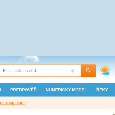
R
PŘEDPOVĚĎ
NUMERICKÝ
MODEL
ŘEKY
ními teplotami