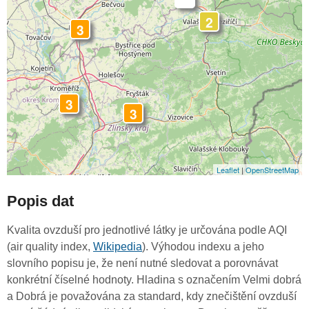
-
2
3
3
3
Leaflet
|
OpenStreetMap
Popis dat
Kvalita ovzduší pro jednotlivé látky je určována podle AQI
(air quality index,
Wikipedia
). Výhodou indexu a jeho
slovního popisu je, že není nutné sledovat a porovnávat
konkrétní číselné hodnoty. Hladina s označením Velmi dobrá
a Dobrá je považována za standard, kdy znečištění ovzduší