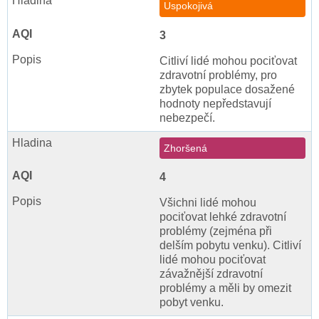
Uspokojivá
3
Citliví lidé mohou pociťovat
zdravotní problémy, pro
zbytek populace dosažené
hodnoty nepředstavují
nebezpečí.
Zhoršená
4
Všichni lidé mohou
pociťovat lehké zdravotní
problémy (zejména při
delším pobytu venku). Citliví
lidé mohou pociťovat
závažnější zdravotní
problémy a měli by omezit
pobyt venku.