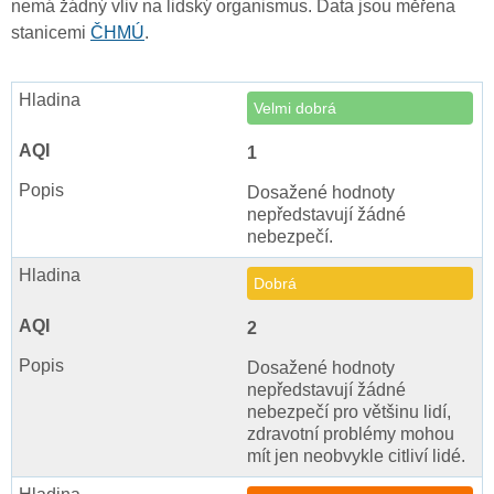
nemá žádný vliv na lidský organismus. Data jsou měřena
stanicemi
ČHMÚ
.
Velmi dobrá
1
Dosažené hodnoty
nepředstavují žádné
nebezpečí.
Dobrá
2
Dosažené hodnoty
nepředstavují žádné
nebezpečí pro většinu lidí,
zdravotní problémy mohou
mít jen neobvykle citliví lidé.