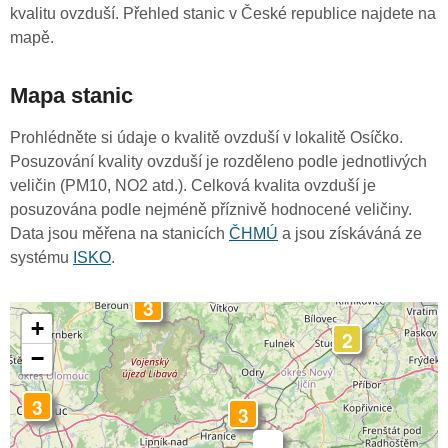
kvalitu ovzduší. Přehled stanic v České republice najdete na
mapě.
Mapa stanic
Prohlédněte si údaje o kvalitě ovzduší v lokalitě Osíčko.
Posuzování kvality ovzduší je rozděleno podle jednotlivých
veličin (PM10, NO2 atd.). Celková kvalita ovzduší je
posuzována podle nejméně příznivě hodnocené veličiny.
Data jsou měřena na stanicích
ČHMÚ
a jsou získáváná ze
systému
ISKO
.
3
+
2
−
3
3