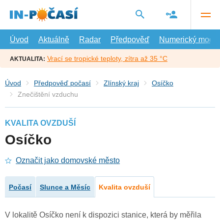
Přejít
na
hlavní
obsah
Úvod
Aktuálně
Radar
Předpověď
Numerický model
Vrací se tropické teploty, zítra až 35 °C
AKTUALITA:
Úvod
Předpověď počasí
Zlínský kraj
Osíčko
Znečištění vzduchu
KVALITA OVZDUŠÍ
Osíčko
Označit jako domovské město
Počasí
Slunce a Měsíc
Kvalita ovzduší
V lokalitě Osíčko není k dispozici stanice, která by měřila