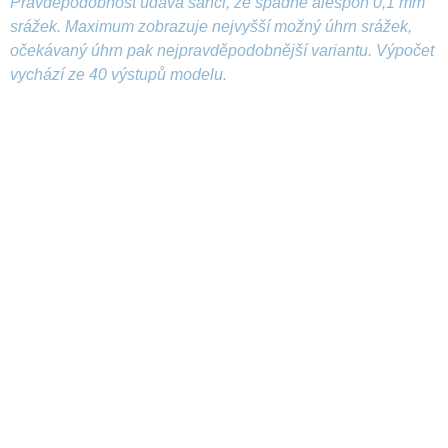
Pravděpodobnost udává šanci, že spadne alespoň 0,1 mm
srážek. Maximum zobrazuje nejvyšší možný úhrn srážek,
očekávaný úhrn pak nejpravděpodobnější variantu. Výpočet
vychází ze 40 výstupů modelu.