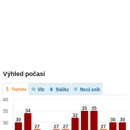
Výhled počasí
Teplota
Vítr
Srážky
Nový sníh
40
35
35
34
35
32
30
30
30
30
27
27
27
27