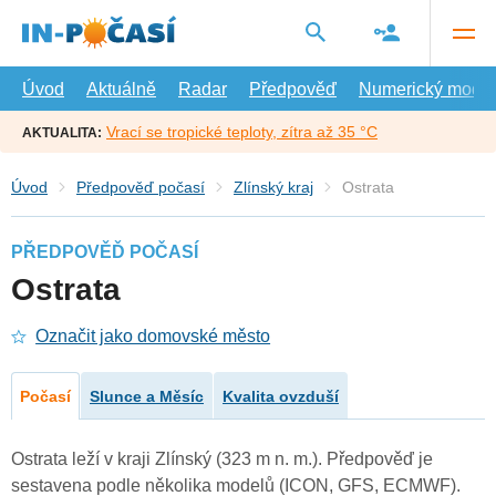
Přejít
na
hlavní
obsah
Úvod
Aktuálně
Radar
Předpověď
Numerický model
Vrací se tropické teploty, zítra až 35 °C
AKTUALITA:
Úvod
Předpověď počasí
Zlínský kraj
Ostrata
PŘEDPOVĚĎ POČASÍ
Ostrata
Označit jako domovské město
Počasí
Slunce a Měsíc
Kvalita ovzduší
Ostrata leží v kraji Zlínský (323 m n. m.). Předpověď je
sestavena podle několika modelů (ICON, GFS, ECMWF).