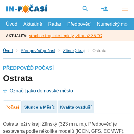
Přejít
na
hlavní
obsah
Úvod
Aktuálně
Radar
Předpověď
Numerický model
Vrací se tropické teploty, zítra až 35 °C
AKTUALITA:
Úvod
Předpověď počasí
Zlínský kraj
Ostrata
PŘEDPOVĚĎ POČASÍ
Ostrata
Označit jako domovské město
Počasí
Slunce a Měsíc
Kvalita ovzduší
Ostrata leží v kraji Zlínský (323 m n. m.). Předpověď je
sestavena podle několika modelů (ICON, GFS, ECMWF).