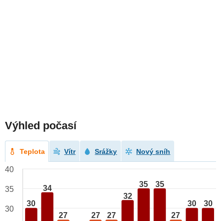
Výhled počasí
Teplota
Vítr
Srážky
Nový sníh
40
35
35
34
35
32
30
30
30
30
27
27
27
27