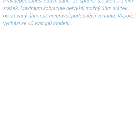
Pravděpodobnost udává šanci, že spadne alespoň 0,1 mm
srážek. Maximum zobrazuje nejvyšší možný úhrn srážek,
očekávaný úhrn pak nejpravděpodobnější variantu. Výpočet
vychází ze 40 výstupů modelu.