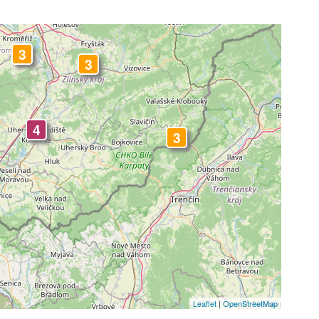
3
3
4
3
Leaflet
|
OpenStreetMap