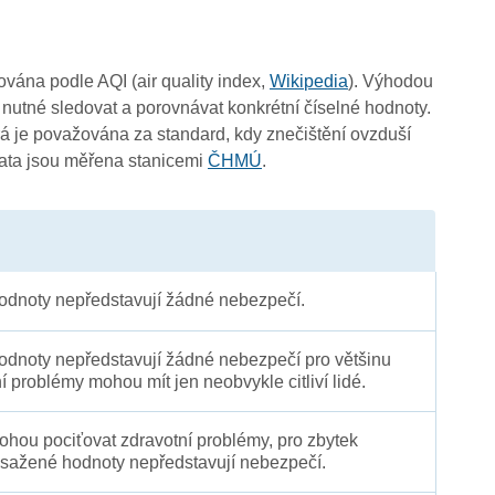
čována podle AQI (air quality index,
Wikipedia
). Výhodou
 nutné sledovat a porovnávat konkrétní číselné hodnoty.
 je považována za standard, kdy znečištění ovzduší
Data jsou měřena stanicemi
ČHMÚ
.
dnoty nepředstavují žádné nebezpečí.
dnoty nepředstavují žádné nebezpečí pro většinu
ní problémy mohou mít jen neobvykle citliví lidé.
 mohou pociťovat zdravotní problémy, pro zbytek
sažené hodnoty nepředstavují nebezpečí.