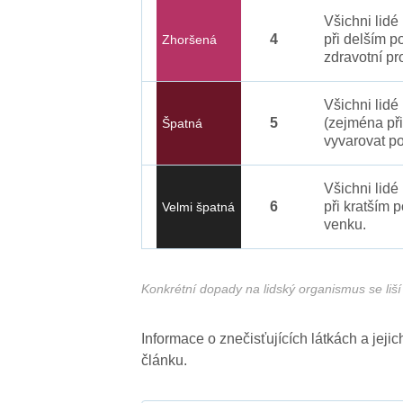
Všichni lid
4
při delším p
Zhoršená
zdravotní pr
Všichni lidé
5
(zejména při
Špatná
vyvarovat po
Všichni lidé
6
při kratším 
Velmi špatná
venku.
Konkrétní dopady na lidský organismus se liší 
Informace o znečisťujících látkách a jej
článku.