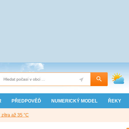
R
PŘEDPOVĚĎ
NUMERICKÝ
MODEL
ŘEKY
, zítra až 35 °C