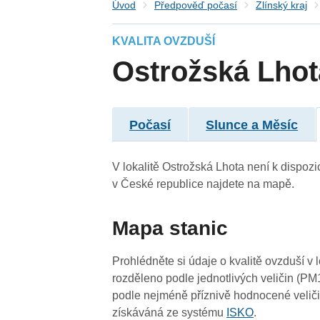
Úvod
Předpověď počasí
Zlínský kraj
KVALITA OVZDUŠÍ
Ostrožská Lhot
Počasí
Slunce a Měsíc
V lokalitě Ostrožská Lhota není k dispozic
3
v České republice najdete na mapě.
Mapa stanic
3
Prohlédněte si údaje o kvalitě ovzduší v 
rozděleno podle jednotlivých veličin (PM
3
podle nejméně příznivě hodnocené veliči
získáváná ze systému
ISKO
.