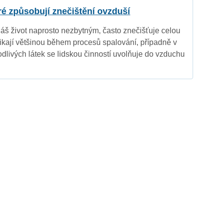
eré způsobují znečištění ovzduší
náš život naprosto nezbytným, často znečišťuje celou
nikají většinou během procesů spalování, případně v
dlivých látek se lidskou činností uvolňuje do vzduchu