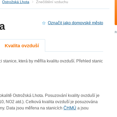
Ostrožská Lhota
Znečištění vzduchu
a
Označit jako domovské město
3
Kvalita ovzduší
3
3
3
3
3
-
3
i stanice, která by měřila kvalitu ovzduší. Přehled stanic
3
3
3
-
lokalitě Ostrožská Lhota. Posuzování kvality ovzduší je
-
10, NO2 atd.). Celková kvalita ovzduší je posuzována
3
3
ny. Data jsou měřena na stanicích
ČHMÚ
a jsou