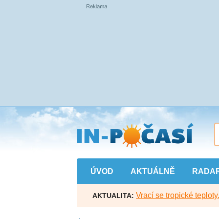
Přejít
na
hlavní
obsah
ÚVOD
AKTUÁLNĚ
RADA
Vrací se tropické teploty
AKTUALITA: