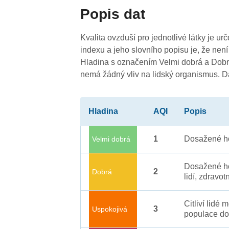
Popis dat
Kvalita ovzduší pro jednotlivé látky je ur
indexu a jeho slovního popisu je, že není
Hladina s označením Velmi dobrá a Dobrá
nemá žádný vliv na lidský organismus. 
Hladina
AQI
Popis
1
Dosažené ho
Velmi dobrá
Dosažené ho
2
Dobrá
lidí, zdravot
Citliví lidé
3
Uspokojivá
populace do