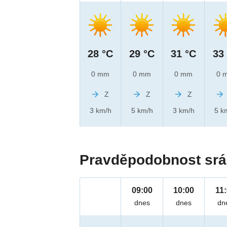
28 °C
29 °C
31 °C
33
0 mm
0 mm
0 mm
0 
Z
Z
Z
3 km/h
5 km/h
3 km/h
5 k
Pravděpodobnost srá
09:00
10:00
11
dnes
dnes
dn