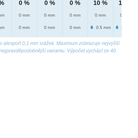
 %
0 %
0 %
0 %
10 %
10 %
mm
0 mm
0 mm
0 mm
0 mm
0 mm
mm
0 mm
0 mm
0 mm
0.5 mm
0.1 mm
e alespoň 0,1 mm srážek. Maximum zobrazuje nejvyšší
nejpravděpodobnější variantu. Výpočet vychází ze 40