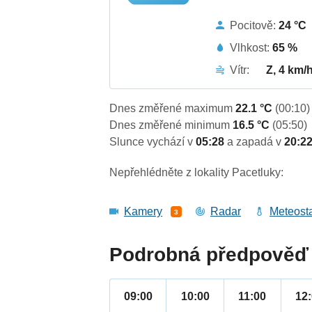
Pocitově:
24 °C
Vlhkost:
65 %
Vítr:
Z, 4 km/
Dnes změřené maximum
22.1 °C
(00:10)
Dnes změřené minimum
16.5 °C
(05:50)
Slunce vychází v
05:28
a zapadá v
20:2
Nepřehlédněte z lokality Pacetluky:
Kamery
Radar
Meteost
3
Podrobná předpověď 
09:00
10:00
11:00
12