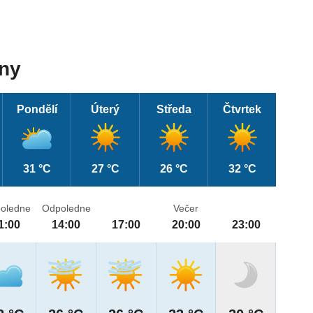
dny
Pondělí
Úterý
Středa
Čtvrtek
31 °C
27 °C
26 °C
32 °C
oledne
Odpoledne
Večer
1:00
14:00
17:00
20:00
23:00