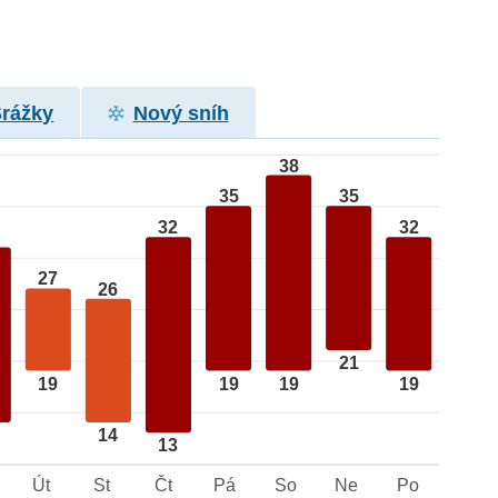
Srážky
Nový sníh
38
35
35
32
32
27
26
21
19
19
19
19
14
13
Út
St
Čt
Pá
So
Ne
Po