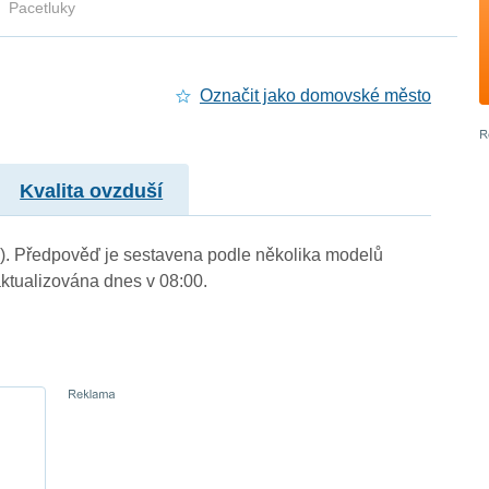
Pacetluky
Označit jako domovské město
Kvalita ovzduší
 m.). Předpověď je sestavena podle několika modelů
tualizována dnes v 08:00.