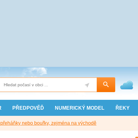
R
PŘEDPOVĚĎ
NUMERICKÝ
MODEL
ŘEKY
y přeháňky nebo bouřky, zejména na východě