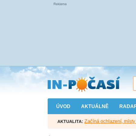
Přejít
na
hlavní
obsah
ÚVOD
AKTUÁLNĚ
RADA
Začíná ochlazení, míst
AKTUALITA: