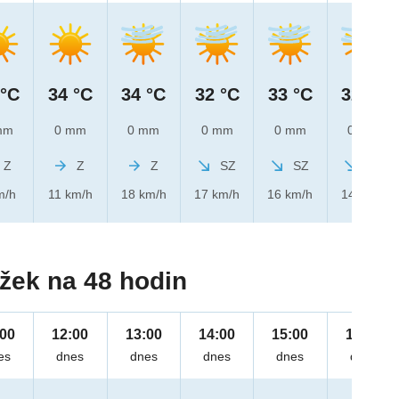
 °C
34 °C
34 °C
32 °C
33 °C
32 °C
mm
0 mm
0 mm
0 mm
0 mm
0 mm
Z
Z
Z
SZ
SZ
SZ
m/h
11 km/h
18 km/h
17 km/h
16 km/h
14 km/h
žek na 48 hodin
:00
12:00
13:00
14:00
15:00
16:00
es
dnes
dnes
dnes
dnes
dnes