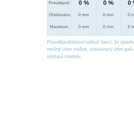
0 %
0 %
0
Pravděpod.
Očekáváno
0 mm
0 mm
0 
Maximum
0 mm
0 mm
0 
Pravděpodobnost udává šanci, že spadn
možný úhrn srážek, očekávaný úhrn pak 
výstupů modelu.