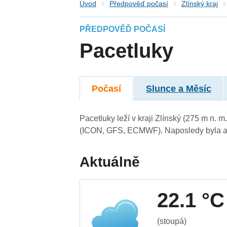
Úvod
Předpověď počasí
Zlínský kraj
PŘEDPOVĚĎ POČASÍ
Pacetluky
Počasí
Slunce a Měsíc
Pacetluky leží v kraji Zlínský (275 m n.
(ICON, GFS, ECMWF). Naposledy byla ak
Aktuálně
22.1 °C
(stoupá)