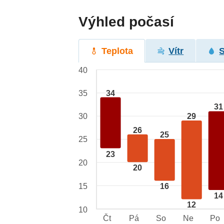
Výhled počasí
Teplota
Vítr
40
34
35
31
29
30
26
25
25
23
20
20
15
16
14
12
10
Čt
Pá
So
Ne
Po