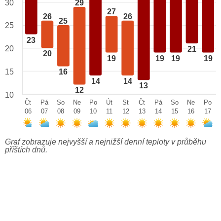
29
30
27
26
26
25
25
23
20
21
20
19
19
19
19
15
16
14
14
13
12
10
Čt
Pá
So
Ne
Po
Út
St
Čt
Pá
So
Ne
Po
06
07
08
09
10
11
12
13
14
15
16
17
Graf zobrazuje nejvyšší a nejnižší denní teploty v průběhu
příštích dnů.