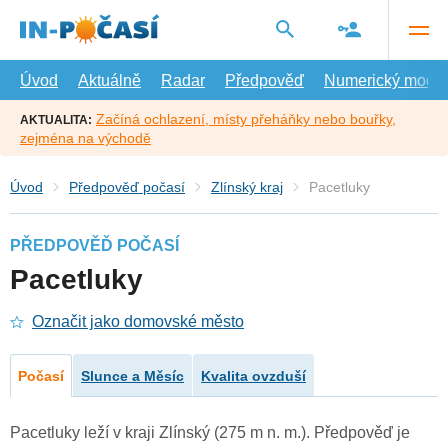
Přejít
na
hlavní
obsah
Úvod
Aktuálně
Radar
Předpověď
Numerický model
Začíná ochlazení, místy přeháňky nebo bouřky,
AKTUALITA:
zejména na východě
Úvod
Předpověď počasí
Zlínský kraj
Pacetluky
PŘEDPOVĚĎ POČASÍ
Pacetluky
Označit jako domovské město
Počasí
Slunce a Měsíc
Kvalita ovzduší
Pacetluky leží v kraji Zlínský (275 m n. m.). Předpověď je