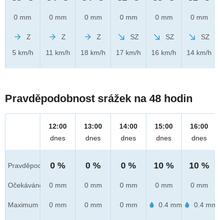
0 mm
0 mm
0 mm
0 mm
0 mm
0 mm
Z
Z
Z
SZ
SZ
SZ
5 km/h
11 km/h
18 km/h
17 km/h
16 km/h
14 km/h
Pravděpodobnost srážek na 48 hodin
12:00
13:00
14:00
15:00
16:00
dnes
dnes
dnes
dnes
dnes
0 %
0 %
0 %
10 %
10 %
Pravděpod.
Očekáváno
0 mm
0 mm
0 mm
0 mm
0 mm
Maximum
0 mm
0 mm
0 mm
0.4 mm
0.4 mm