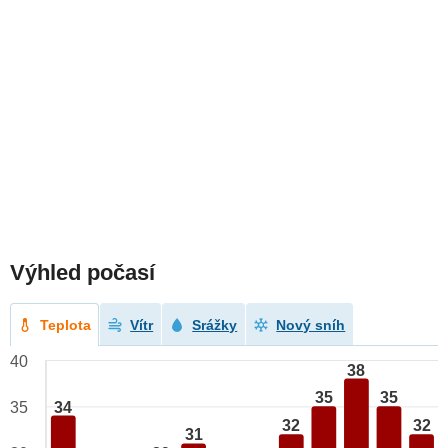
Výhled počasí
Teplota
Vítr
Srážky
Nový sníh
40
38
35
35
34
35
32
32
31