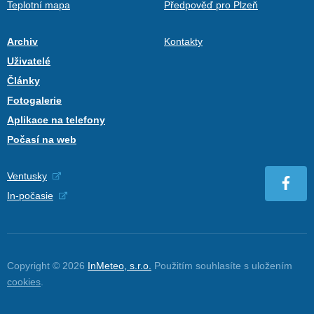
Teplotní mapa
Předpověď pro Plzeň
Archiv
Kontakty
Uživatelé
Články
Fotogalerie
Aplikace na telefony
Počasí na web
Ventusky
In-počasie
Copyright © 2026
InMeteo, s.r.o.
Použitím souhlasíte s uložením
cookies
.