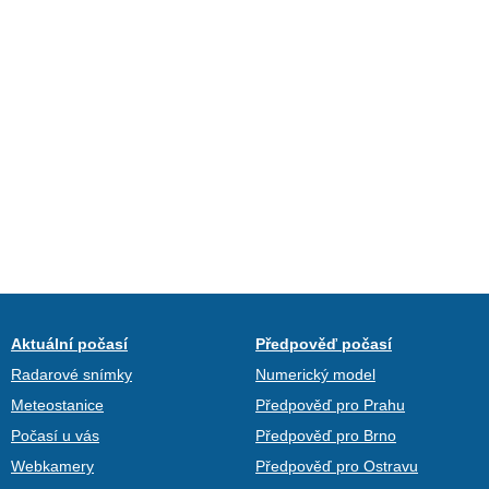
Aktuální počasí
Předpověď počasí
Radarové snímky
Numerický model
Meteostanice
Předpověď pro Prahu
Počasí u vás
Předpověď pro Brno
Webkamery
Předpověď pro Ostravu