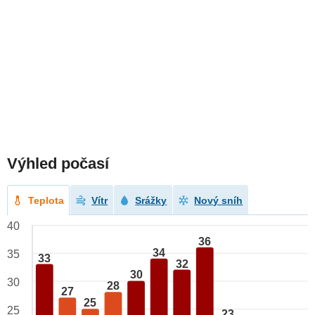
Výhled počasí
Teplota
Vítr
Srážky
Nový sníh
40
36
34
35
33
32
30
30
28
27
25
25
23