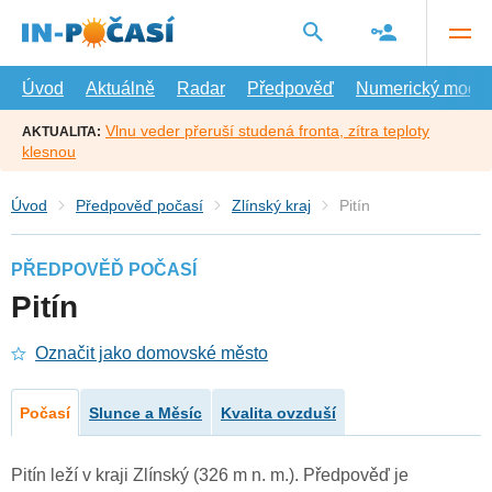
Přejít
na
hlavní
obsah
Úvod
Aktuálně
Radar
Předpověď
Numerický model
Vlnu veder přeruší studená fronta, zítra teploty
AKTUALITA:
klesnou
Úvod
Předpověď počasí
Zlínský kraj
Pitín
PŘEDPOVĚĎ POČASÍ
Pitín
Označit jako domovské město
Počasí
Slunce a Měsíc
Kvalita ovzduší
Pitín leží v kraji Zlínský (326 m n. m.). Předpověď je