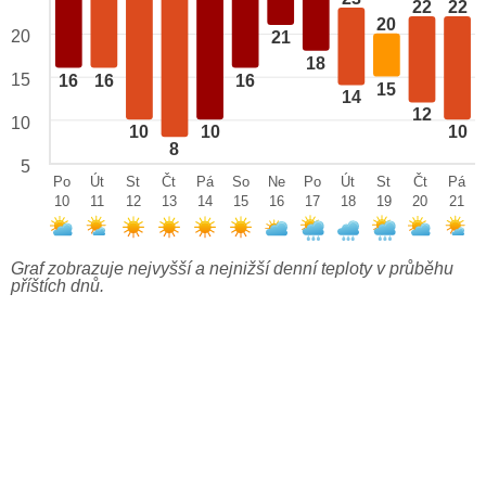
22
22
20
20
21
18
15
16
16
16
15
14
12
10
10
10
10
8
5
Po
Út
St
Čt
Pá
So
Ne
Po
Út
St
Čt
Pá
10
11
12
13
14
15
16
17
18
19
20
21
Graf zobrazuje nejvyšší a nejnižší denní teploty v průběhu
příštích dnů.