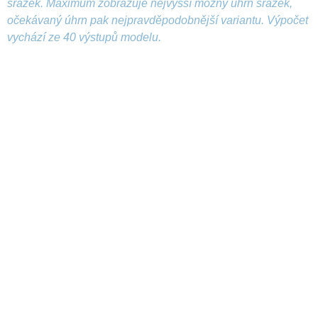
srážek. Maximum zobrazuje nejvyšší možný úhrn srážek,
očekávaný úhrn pak nejpravděpodobnější variantu. Výpočet
vychází ze 40 výstupů modelu.