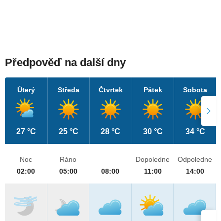
Předpověď na další dny
Úterý
Středa
Čtvrtek
Pátek
Sobota
27 °C
25 °C
28 °C
30 °C
34 °C
Noc
Ráno
Dopoledne
Odpoledne
02:00
05:00
08:00
11:00
14:00