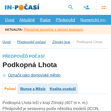
Přejít
na
hlavní
obsah
Úvod
Aktuálně
Radar
Předpověď
Numerický model
Převážně slunečno s letními teplotami
AKTUALITA:
Úvod
Předpověď počasí
Zlínský kraj
Podkopná Lhota
PŘEDPOVĚĎ POČASÍ
Podkopná Lhota
Označit jako domovské město
Počasí
Slunce a Měsíc
Kvalita ovzduší
Podkopná Lhota leží v kraji Zlínský (407 m n. m.).
Předpověď je sestavena podle několika modelů (ICON,