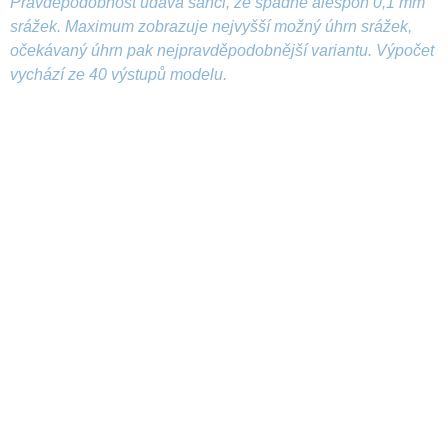
Pravděpodobnost udává šanci, že spadne alespoň 0,1 mm
srážek. Maximum zobrazuje nejvyšší možný úhrn srážek,
očekávaný úhrn pak nejpravděpodobnější variantu. Výpočet
vychází ze 40 výstupů modelu.