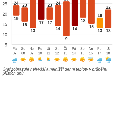
24
24
25
23
23
22
20
18
19
18
17
17
15
16
15
14
14
13
13
13
10
9
5
Pá
So
Ne
Po
Út
St
Čt
Pá
So
Ne
Po
Út
07
08
09
10
11
12
13
14
15
16
17
18
Graf zobrazuje nejvyšší a nejnižší denní teploty v průběhu
příštích dnů.