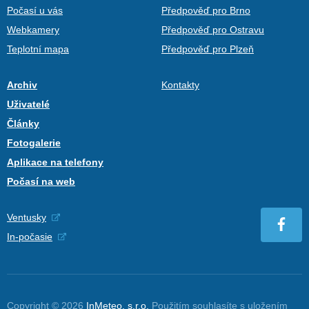
Počasí u vás
Předpověď pro Brno
Webkamery
Předpověď pro Ostravu
Teplotní mapa
Předpověď pro Plzeň
Archiv
Kontakty
Uživatelé
Články
Fotogalerie
Aplikace na telefony
Počasí na web
Ventusky
In-počasie
Copyright © 2026
InMeteo, s.r.o.
Použitím souhlasíte s uložením