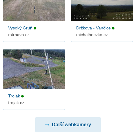
Vysoký Grúň
Držková - Vančice
rstrnava.cz
michalheczko.cz
Troják
trojak.cz
Další webkamery