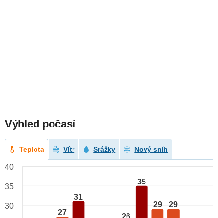
Výhled počasí
Teplota
Vítr
Srážky
Nový sníh
40
35
35
31
29
29
30
27
26