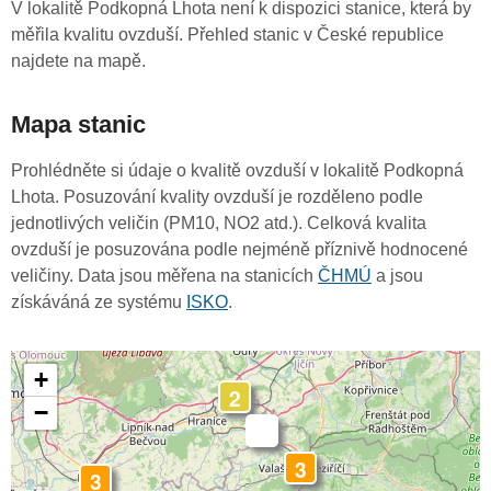
V lokalitě Podkopná Lhota není k dispozici stanice, která by
měřila kvalitu ovzduší. Přehled stanic v České republice
najdete na mapě.
Mapa stanic
Prohlédněte si údaje o kvalitě ovzduší v lokalitě Podkopná
Lhota. Posuzování kvality ovzduší je rozděleno podle
jednotlivých veličin (PM10, NO2 atd.). Celková kvalita
ovzduší je posuzována podle nejméně příznivě hodnocené
veličiny. Data jsou měřena na stanicích
ČHMÚ
a jsou
získáváná ze systému
ISKO
.
+
2
−
-
3
3