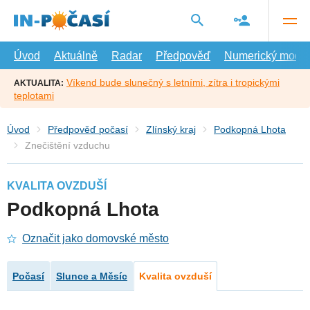
Přejít
na
hlavní
obsah
Úvod
Aktuálně
Radar
Předpověď
Numerický model
Víkend bude slunečný s letními, zítra i tropickými
AKTUALITA:
teplotami
Úvod
Předpověď počasí
Zlínský kraj
Podkopná Lhota
Znečištění vzduchu
KVALITA OVZDUŠÍ
Podkopná Lhota
Označit jako domovské město
Počasí
Slunce a Měsíc
Kvalita ovzduší