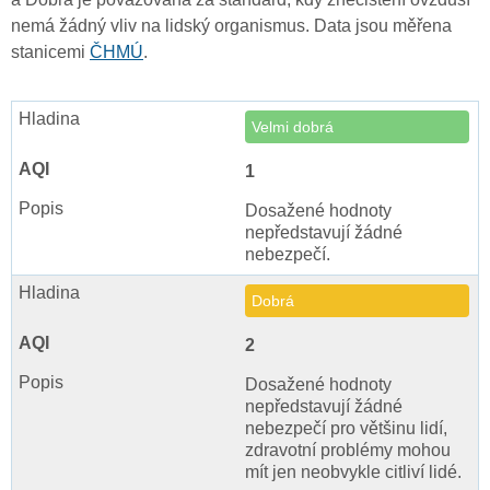
nemá žádný vliv na lidský organismus. Data jsou měřena
stanicemi
ČHMÚ
.
Velmi dobrá
1
Dosažené hodnoty
nepředstavují žádné
nebezpečí.
Dobrá
2
Dosažené hodnoty
nepředstavují žádné
nebezpečí pro většinu lidí,
zdravotní problémy mohou
mít jen neobvykle citliví lidé.