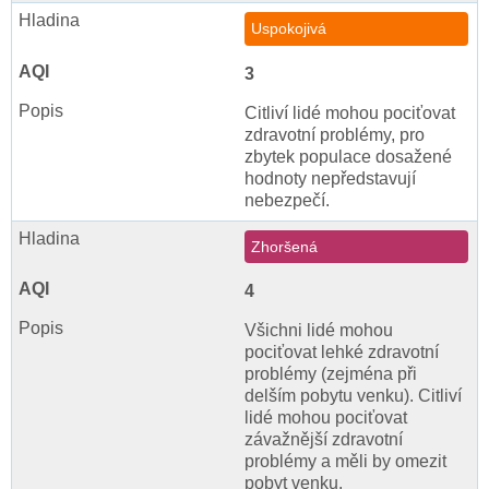
Uspokojivá
3
Citliví lidé mohou pociťovat
zdravotní problémy, pro
zbytek populace dosažené
hodnoty nepředstavují
nebezpečí.
Zhoršená
4
Všichni lidé mohou
pociťovat lehké zdravotní
problémy (zejména při
delším pobytu venku). Citliví
lidé mohou pociťovat
závažnější zdravotní
problémy a měli by omezit
pobyt venku.