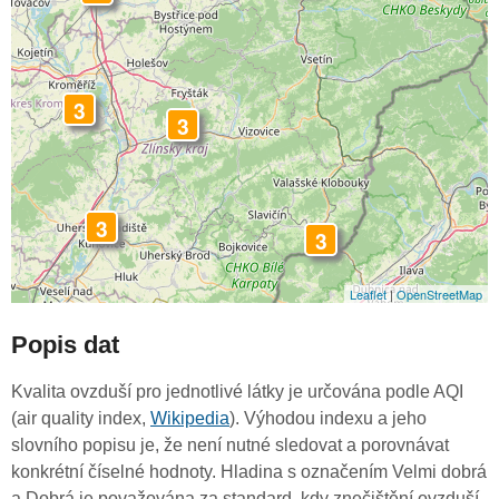
3
3
3
3
Leaflet
|
OpenStreetMap
Popis dat
Kvalita ovzduší pro jednotlivé látky je určována podle AQI
(air quality index,
Wikipedia
). Výhodou indexu a jeho
slovního popisu je, že není nutné sledovat a porovnávat
konkrétní číselné hodnoty. Hladina s označením Velmi dobrá
a Dobrá je považována za standard, kdy znečištění ovzduší