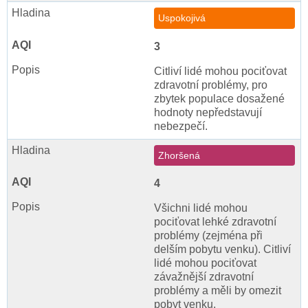
Uspokojivá
3
Citliví lidé mohou pociťovat
zdravotní problémy, pro
zbytek populace dosažené
hodnoty nepředstavují
nebezpečí.
Zhoršená
4
Všichni lidé mohou
pociťovat lehké zdravotní
problémy (zejména při
delším pobytu venku). Citliví
lidé mohou pociťovat
závažnější zdravotní
problémy a měli by omezit
pobyt venku.