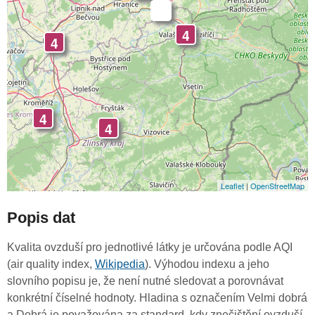
-
4
4
4
4
Leaflet
|
OpenStreetMap
Popis dat
Kvalita ovzduší pro jednotlivé látky je určována podle AQI
(air quality index,
Wikipedia
). Výhodou indexu a jeho
slovního popisu je, že není nutné sledovat a porovnávat
konkrétní číselné hodnoty. Hladina s označením Velmi dobrá
a Dobrá je považována za standard, kdy znečištění ovzduší