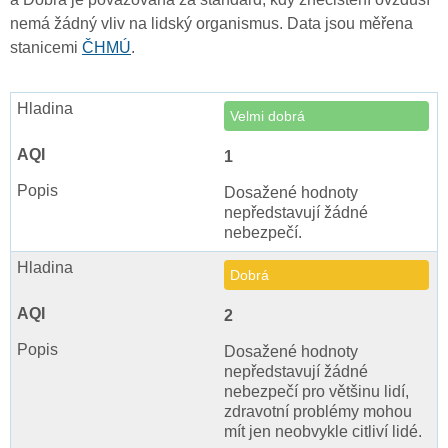
nemá žádný vliv na lidský organismus. Data jsou měřena
stanicemi
ČHMÚ
.
Velmi dobrá
1
Dosažené hodnoty
nepředstavují žádné
nebezpečí.
Dobrá
2
Dosažené hodnoty
nepředstavují žádné
nebezpečí pro většinu lidí,
zdravotní problémy mohou
mít jen neobvykle citliví lidé.