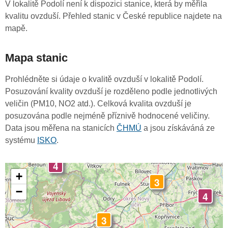
V lokalitě Podolí není k dispozici stanice, která by měřila
kvalitu ovzduší. Přehled stanic v České republice najdete na
mapě.
Mapa stanic
Prohlédněte si údaje o kvalitě ovzduší v lokalitě Podolí.
Posuzování kvality ovzduší je rozděleno podle jednotlivých
veličin (PM10, NO2 atd.). Celková kvalita ovzduší je
posuzována podle nejméně příznivě hodnocené veličiny.
Data jsou měřena na stanicích
ČHMÚ
a jsou získáváná ze
systému
ISKO
.
4
+
3
−
4
3