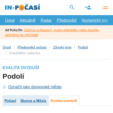
Přejít
na
hlavní
obsah
Úvod
Aktuálně
Radar
Předpověď
Numerický model
Začíná ochlazení, místy přeháňky nebo bouřky,
AKTUALITA:
zejména na východě
Úvod
Předpověď počasí
Zlínský kraj
Podolí
Znečištění vzduchu
KVALITA OVZDUŠÍ
Podolí
Označit jako domovské město
Počasí
Slunce a Měsíc
Kvalita ovzduší