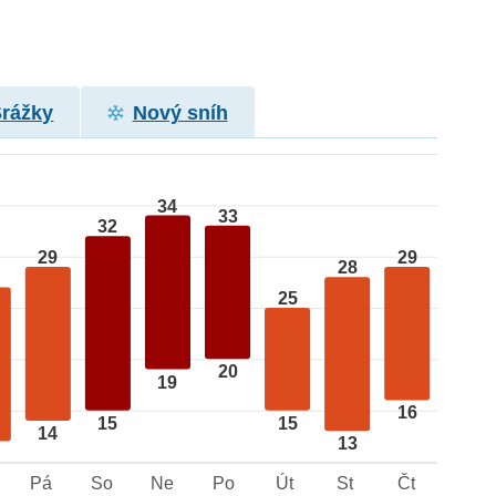
Srážky
Nový sníh
34
33
32
29
29
28
25
20
19
16
15
15
14
13
Pá
So
Ne
Po
Út
St
Čt