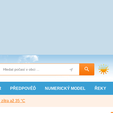
R
PŘEDPOVĚĎ
NUMERICKÝ
MODEL
ŘEKY
, zítra až 35 °C