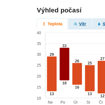
Výhled počasí
Teplota
Vítr
40
35
33
29
30
27
26
25
25
20
18
15
16
13
13
12
10
Ne
Po
Út
St
Čt