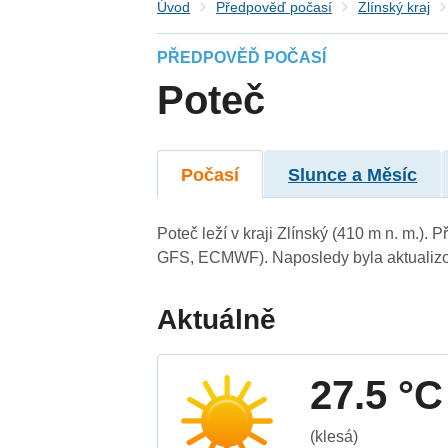
Úvod
Předpověď počasí
Zlínský kraj
PŘEDPOVĚĎ POČASÍ
Poteč
Počasí
Slunce a Měsíc
Poteč leží v kraji Zlínský (410 m n. m.)
GFS, ECMWF). Naposledy byla aktualizo
Aktuálně
27.5 °C
(klesá)