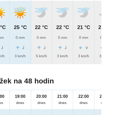
 °C
25 °C
22 °C
22 °C
21 °C
20 °C
mm
0 mm
0 mm
0 mm
0 mm
0 mm
J
J
J
J
V
V
m/h
3 km/h
5 km/h
3 km/h
3 km/h
3 km/h
žek na 48 hodin
:00
19:00
20:00
21:00
22:00
23:00
es
dnes
dnes
dnes
dnes
dnes