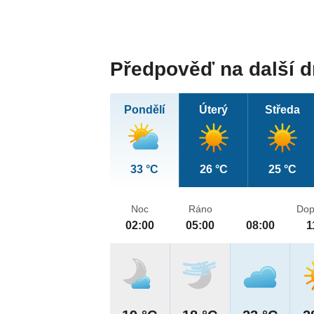
Předpověď na další 
Pondělí
Úterý
Středa
33 °C
26 °C
25 °C
Noc
Ráno
Dop
02:00
05:00
08:00
1