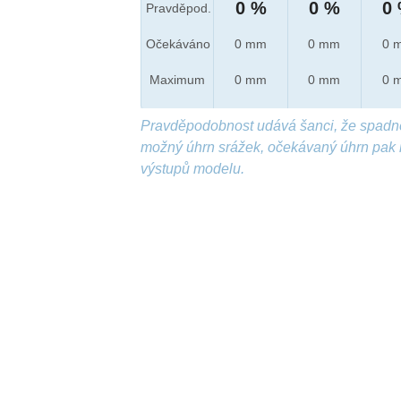
0 %
0 %
0
Pravděpod.
Očekáváno
0 mm
0 mm
0 
Maximum
0 mm
0 mm
0 
Pravděpodobnost udává šanci, že spadn
možný úhrn srážek, očekávaný úhrn pak 
výstupů modelu.