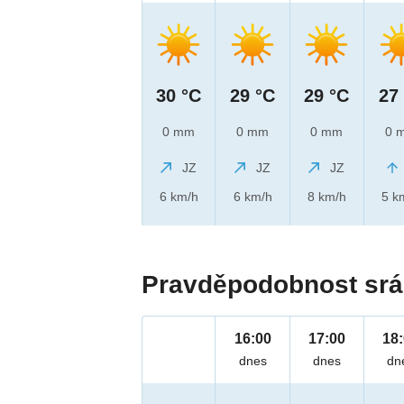
30 °C
29 °C
29 °C
27
0 mm
0 mm
0 mm
0 
JZ
JZ
JZ
6 km/h
6 km/h
8 km/h
5 k
Pravděpodobnost srá
16:00
17:00
18
dnes
dnes
dn