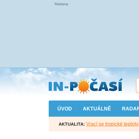
Přejít
na
hlavní
obsah
ÚVOD
AKTUÁLNĚ
RADA
Vrací se tropické teploty
AKTUALITA: