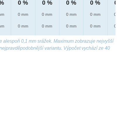
 %
0 %
0 %
0 %
0 %
0 %
mm
0 mm
0 mm
0 mm
0 mm
0 mm
mm
0 mm
0 mm
0 mm
0 mm
0 mm
e alespoň 0,1 mm srážek. Maximum zobrazuje nejvyšší
nejpravděpodobnější variantu. Výpočet vychází ze 40