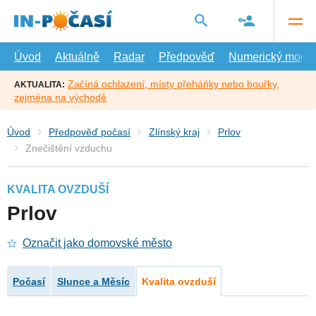
Přejít
na
hlavní
obsah
Úvod
Aktuálně
Radar
Předpověď
Numerický model
Začíná ochlazení, místy přeháňky nebo bouřky,
AKTUALITA:
zejména na východě
Úvod
Předpověď počasí
Zlínský kraj
Prlov
Znečištění vzduchu
KVALITA OVZDUŠÍ
Prlov
Označit jako domovské město
Počasí
Slunce a Měsíc
Kvalita ovzduší