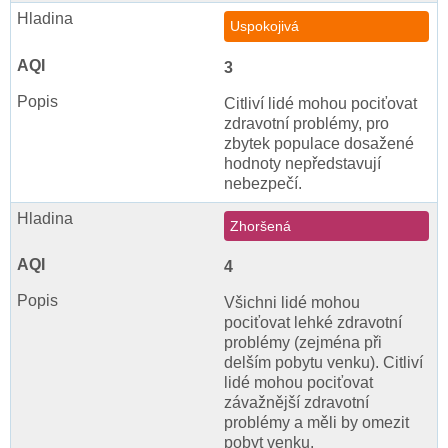
Uspokojivá
3
Citliví lidé mohou pociťovat
zdravotní problémy, pro
zbytek populace dosažené
hodnoty nepředstavují
nebezpečí.
Zhoršená
4
Všichni lidé mohou
pociťovat lehké zdravotní
problémy (zejména při
delším pobytu venku). Citliví
lidé mohou pociťovat
závažnější zdravotní
problémy a měli by omezit
pobyt venku.