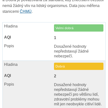
nemá žádný vliv na lidský organismus. Data jsou měřena
stanicemi
ČHMÚ
.
Velmi dobrá
1
Dosažené hodnoty
nepředstavují žádné
nebezpečí.
Dobrá
2
Dosažené hodnoty
nepředstavují žádné
nebezpečí pro většinu lidí,
zdravotní problémy mohou
mít jen neobvykle citliví lidé.