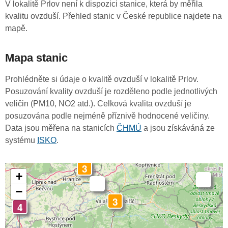
V lokalitě Prlov není k dispozici stanice, která by měřila
kvalitu ovzduší. Přehled stanic v České republice najdete na
mapě.
Mapa stanic
Prohlédněte si údaje o kvalitě ovzduší v lokalitě Prlov.
Posuzování kvality ovzduší je rozděleno podle jednotlivých
veličin (PM10, NO2 atd.). Celková kvalita ovzduší je
posuzována podle nejméně příznivě hodnocené veličiny.
Data jsou měřena na stanicích
ČHMÚ
a jsou získáváná ze
systému
ISKO
.
3
+
-
-
−
3
4