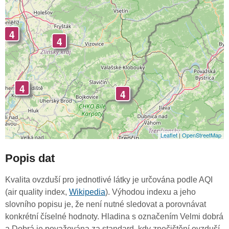
4
4
4
4
Leaflet
|
OpenStreetMap
Popis dat
Kvalita ovzduší pro jednotlivé látky je určována podle AQI
(air quality index,
Wikipedia
). Výhodou indexu a jeho
slovního popisu je, že není nutné sledovat a porovnávat
konkrétní číselné hodnoty. Hladina s označením Velmi dobrá
a Dobrá je považována za standard, kdy znečištění ovzduší