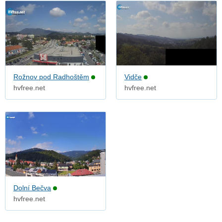
Rožnov pod Radhoštěm
Vidče
hvfree.net
hvfree.net
Dolní Bečva
hvfree.net