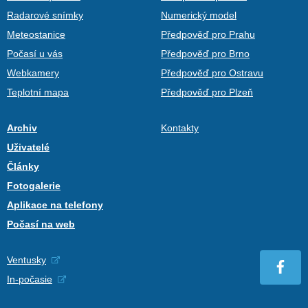
Radarové snímky
Numerický model
Meteostanice
Předpověď pro Prahu
Počasí u vás
Předpověď pro Brno
Webkamery
Předpověď pro Ostravu
Teplotní mapa
Předpověď pro Plzeň
Archiv
Kontakty
Uživatelé
Články
Fotogalerie
Aplikace na telefony
Počasí na web
Ventusky
In-počasie