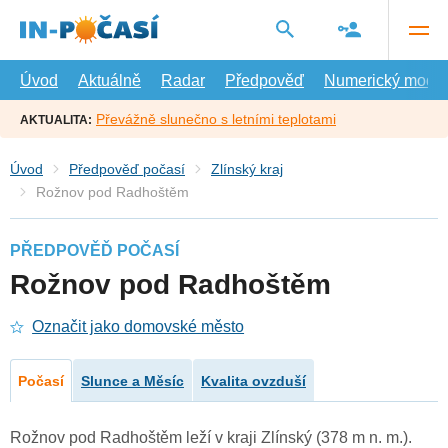
Přejít
na
hlavní
obsah
Úvod
Aktuálně
Radar
Předpověď
Numerický model
Převážně slunečno s letními teplotami
AKTUALITA:
Úvod
Předpověď počasí
Zlínský kraj
Rožnov pod Radhoštěm
PŘEDPOVĚĎ POČASÍ
Rožnov pod Radhoštěm
Označit jako domovské město
Počasí
Slunce a Měsíc
Kvalita ovzduší
Rožnov pod Radhoštěm leží v kraji Zlínský (378 m n. m.).