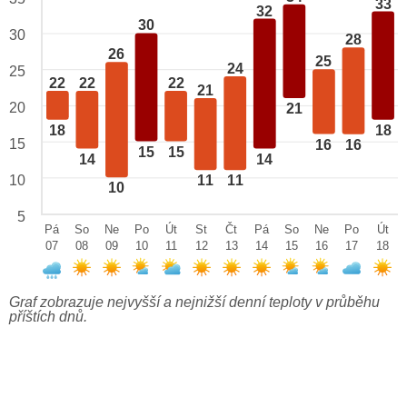
33
32
30
30
28
26
25
24
25
22
22
22
21
20
21
18
18
15
16
16
15
15
14
14
10
11
11
10
5
Pá
So
Ne
Po
Út
St
Čt
Pá
So
Ne
Po
Út
07
08
09
10
11
12
13
14
15
16
17
18
Graf zobrazuje nejvyšší a nejnižší denní teploty v průběhu
příštích dnů.