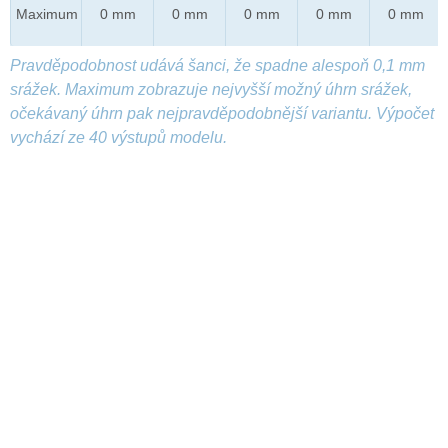
Maximum
0 mm
0 mm
0 mm
0 mm
0 mm
Pravděpodobnost udává šanci, že spadne alespoň 0,1 mm
srážek. Maximum zobrazuje nejvyšší možný úhrn srážek,
očekávaný úhrn pak nejpravděpodobnější variantu. Výpočet
vychází ze 40 výstupů modelu.