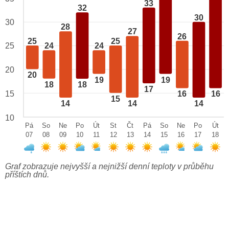
33
32
30
30
28
27
26
25
25
25
24
24
20
20
19
19
18
18
17
15
16
16
15
14
14
14
10
Pá
So
Ne
Po
Út
St
Čt
Pá
So
Ne
Po
Út
07
08
09
10
11
12
13
14
15
16
17
18
Graf zobrazuje nejvyšší a nejnižší denní teploty v průběhu
příštích dnů.