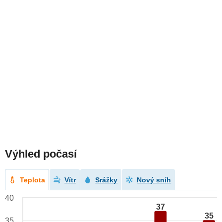
Výhled počasí
Teplota
Vítr
Srážky
Nový sníh
40
37
35
35