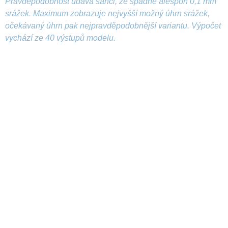
Pravděpodobnost udává šanci, že spadne alespoň 0,1 mm
srážek. Maximum zobrazuje nejvyšší možný úhrn srážek,
očekávaný úhrn pak nejpravděpodobnější variantu. Výpočet
vychází ze 40 výstupů modelu.