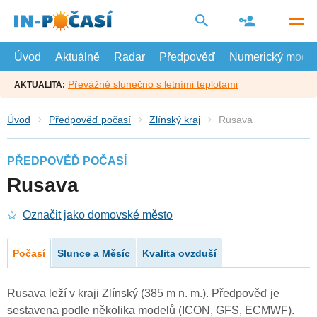
Přejít
na
hlavní
obsah
Úvod
Aktuálně
Radar
Předpověď
Numerický model
Převážně slunečno s letními teplotami
AKTUALITA:
Úvod
Předpověď počasí
Zlínský kraj
Rusava
PŘEDPOVĚĎ POČASÍ
Rusava
Označit jako domovské město
Počasí
Slunce a Měsíc
Kvalita ovzduší
Rusava leží v kraji Zlínský (385 m n. m.). Předpověď je
sestavena podle několika modelů (ICON, GFS, ECMWF).