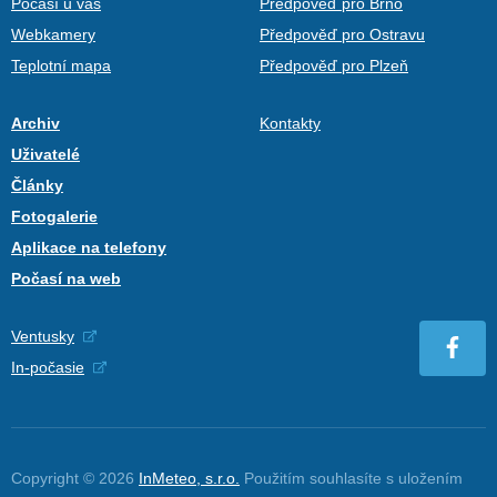
Počasí u vás
Předpověď pro Brno
Webkamery
Předpověď pro Ostravu
Teplotní mapa
Předpověď pro Plzeň
Archiv
Kontakty
Uživatelé
Články
Fotogalerie
Aplikace na telefony
Počasí na web
Ventusky
In-počasie
Copyright © 2026
InMeteo, s.r.o.
Použitím souhlasíte s uložením