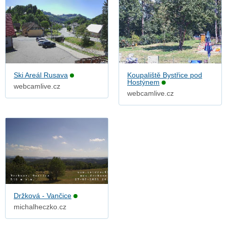
Ski Areál Rusava
Koupaliště Bystřice pod
Hostýnem
webcamlive.cz
webcamlive.cz
Držková - Vančice
michalheczko.cz