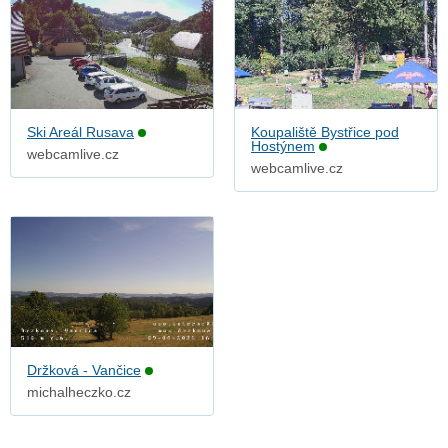
Ski Areál Rusava
Koupaliště Bystřice pod
Hostýnem
webcamlive.cz
webcamlive.cz
Držková - Vančice
michalheczko.cz