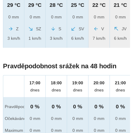
29 °C
29 °C
28 °C
25 °C
22 °C
21 °C
0 mm
0 mm
0 mm
0 mm
0 mm
0 mm
Z
SZ
S
SV
V
JV
3 km/h
1 km/h
3 km/h
6 km/h
7 km/h
6 km/h
Pravděpodobnost srážek na 48 hodin
17:00
18:00
19:00
20:00
21:00
dnes
dnes
dnes
dnes
dnes
0 %
0 %
0 %
0 %
0 %
Pravděpod.
Očekáváno
0 mm
0 mm
0 mm
0 mm
0 mm
Maximum
0 mm
0 mm
0 mm
0 mm
0 mm