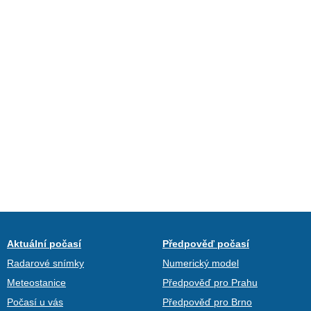
Aktuální počasí
Předpověď počasí
Radarové snímky
Numerický model
Meteostanice
Předpověď pro Prahu
Počasí u vás
Předpověď pro Brno