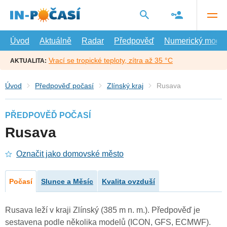
Přejít
na
hlavní
obsah
Úvod
Aktuálně
Radar
Předpověď
Numerický model
Vrací se tropické teploty, zítra až 35 °C
AKTUALITA:
Úvod
Předpověď počasí
Zlínský kraj
Rusava
PŘEDPOVĚĎ POČASÍ
Rusava
Označit jako domovské město
Počasí
Slunce a Měsíc
Kvalita ovzduší
Rusava leží v kraji Zlínský (385 m n. m.). Předpověď je
sestavena podle několika modelů (ICON, GFS, ECMWF).