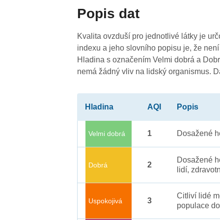
Popis dat
Kvalita ovzduší pro jednotlivé látky je ur
indexu a jeho slovního popisu je, že není
Hladina s označením Velmi dobrá a Dobrá
nemá žádný vliv na lidský organismus. 
Hladina
AQI
Popis
1
Dosažené ho
Velmi dobrá
Dosažené ho
2
Dobrá
lidí, zdravot
Citliví lidé
3
Uspokojivá
populace do