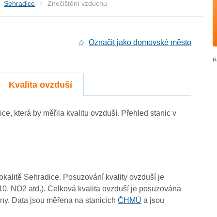
Sehradice
Znečištění vzduchu
Označit jako domovské město
Kvalita ovzduší
ice, která by měřila kvalitu ovzduší. Přehled stanic v
3
3
0
3
3
3
3
-
4
2
lokalitě Sehradice. Posuzování kvality ovzduší je
3
3
10, NO2 atd.). Celková kvalita ovzduší je posuzována
ny. Data jsou měřena na stanicích
ČHMÚ
a jsou
2