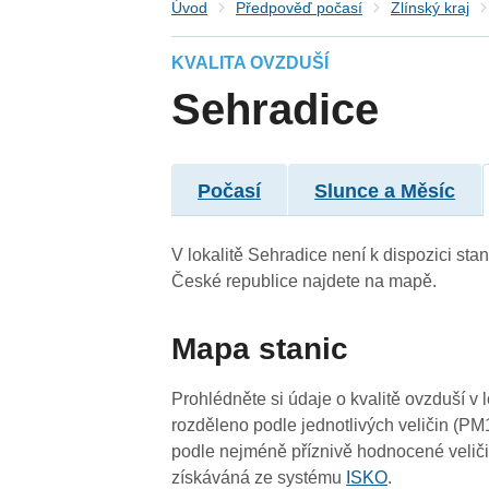
Úvod
Předpověď počasí
Zlínský kraj
KVALITA OVZDUŠÍ
Sehradice
Počasí
Slunce a Měsíc
V lokalitě Sehradice není k dispozici stan
České republice najdete na mapě.
Mapa stanic
4
3
Prohlédněte si údaje o kvalitě ovzduší v 
rozděleno podle jednotlivých veličin (PM
podle nejméně příznivě hodnocené veliči
3
získáváná ze systému
ISKO
.