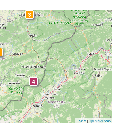
-
-
3
4
Leaflet
|
OpenStreetMap