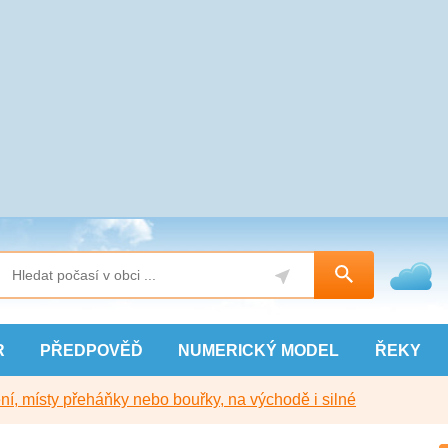
R
PŘEDPOVĚĎ
NUMERICKÝ
MODEL
ŘEKY
í, místy přeháňky nebo bouřky, na východě i silné