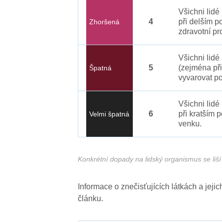
Všichni lid
4
při delším p
Zhoršená
zdravotní pr
Všichni lidé
5
(zejména při
Špatná
vyvarovat po
Všichni lidé
6
při kratším 
Velmi špatná
venku.
Konkrétní dopady na lidský organismus se liší 
Informace o znečisťujících látkách a jej
článku.