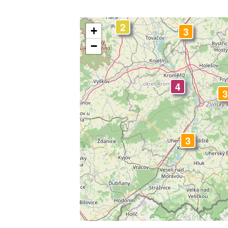
2
+
3
−
-
4
3
3
3
3
3
4