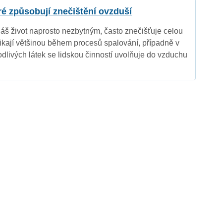
eré způsobují znečištění ovzduší
náš život naprosto nezbytným, často znečišťuje celou
nikají většinou během procesů spalování, případně v
dlivých látek se lidskou činností uvolňuje do vzduchu