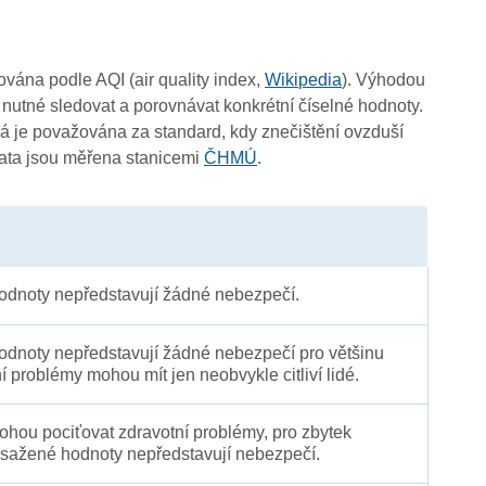
čována podle AQI (air quality index,
Wikipedia
). Výhodou
 nutné sledovat a porovnávat konkrétní číselné hodnoty.
 je považována za standard, kdy znečištění ovzduší
Data jsou měřena stanicemi
ČHMÚ
.
dnoty nepředstavují žádné nebezpečí.
dnoty nepředstavují žádné nebezpečí pro většinu
ní problémy mohou mít jen neobvykle citliví lidé.
 mohou pociťovat zdravotní problémy, pro zbytek
sažené hodnoty nepředstavují nebezpečí.