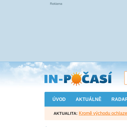
Přejít
na
hlavní
obsah
ÚVOD
AKTUÁLNĚ
RADA
Kromě východu ochlazen
AKTUALITA: