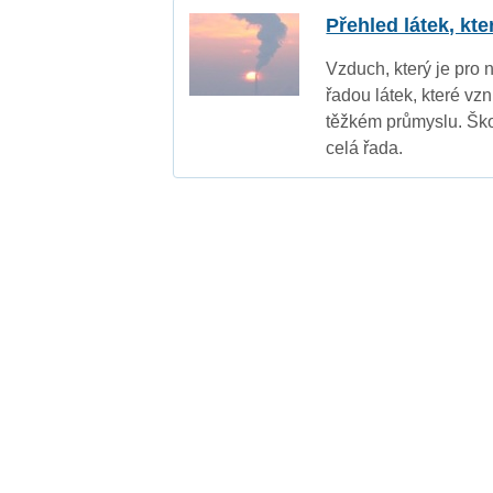
Přehled látek, kt
Vzduch, který je pro 
řadou látek, které vz
těžkém průmyslu. Ško
celá řada.