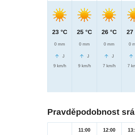
23 °C
25 °C
26 °C
27
0 mm
0 mm
0 mm
0 
J
J
J
9 km/h
9 km/h
7 km/h
7 k
Pravděpodobnost srá
11:00
12:00
13