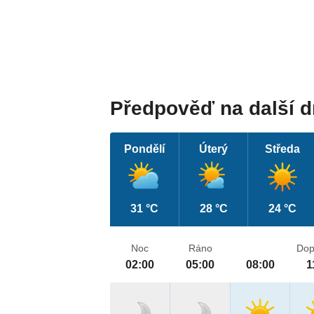
Předpověď na další 
Pondělí
Úterý
Středa
31 °C
28 °C
24 °C
Noc
Ráno
Dop
02:00
05:00
08:00
1