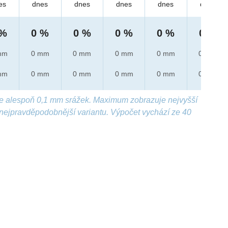
es
dnes
dnes
dnes
dnes
dnes
 %
0 %
0 %
0 %
0 %
0 %
mm
0 mm
0 mm
0 mm
0 mm
0 mm
mm
0 mm
0 mm
0 mm
0 mm
0 mm
e alespoň 0,1 mm srážek. Maximum zobrazuje nejvyšší
nejpravděpodobnější variantu. Výpočet vychází ze 40