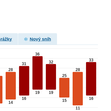
Srážky
Nový sníh
36
33
32
31
28
28
25
19
19
16
16
15
14
11