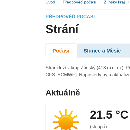
Úvod
Předpověď počasí
Zlínský kraj
PŘEDPOVĚĎ POČASÍ
Strání
Počasí
Slunce a Měsíc
Strání leží v kraji Zlínský (418 m n. m.)
GFS, ECMWF). Naposledy byla aktualizo
Aktuálně
21.5 °C
(stoupá)