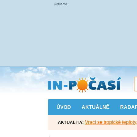
Přejít
na
hlavní
obsah
ÚVOD
AKTUÁLNĚ
RADA
Vrací se tropické teploty
AKTUALITA: