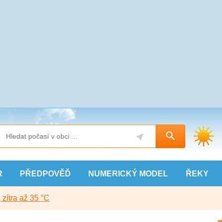
R
PŘEDPOVĚĎ
NUMERICKÝ
MODEL
ŘEKY
, zítra až 35 °C