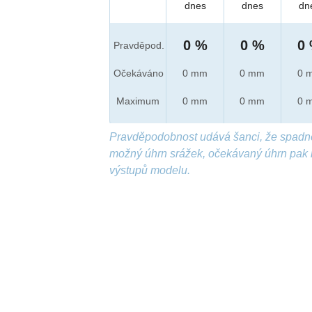
dnes
dnes
dn
0 %
0 %
0
Pravděpod.
Očekáváno
0 mm
0 mm
0 
Maximum
0 mm
0 mm
0 
Pravděpodobnost udává šanci, že spadn
možný úhrn srážek, očekávaný úhrn pak 
výstupů modelu.