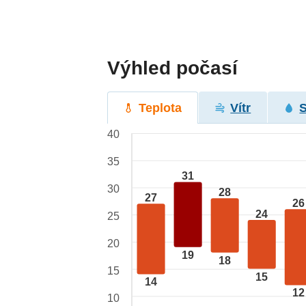
Výhled počasí
Teplota
Vítr
40
35
31
30
28
27
26
24
25
20
19
18
15
15
14
12
10