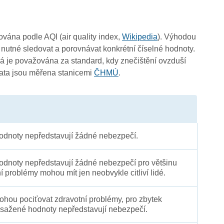
čována podle AQI (air quality index,
Wikipedia
). Výhodou
 nutné sledovat a porovnávat konkrétní číselné hodnoty.
 je považována za standard, kdy znečištění ovzduší
Data jsou měřena stanicemi
ČHMÚ
.
dnoty nepředstavují žádné nebezpečí.
dnoty nepředstavují žádné nebezpečí pro většinu
ní problémy mohou mít jen neobvykle citliví lidé.
 mohou pociťovat zdravotní problémy, pro zbytek
sažené hodnoty nepředstavují nebezpečí.