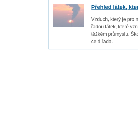
Přehled látek, kt
Vzduch, který je pro 
řadou látek, které vz
těžkém průmyslu. Ško
celá řada.