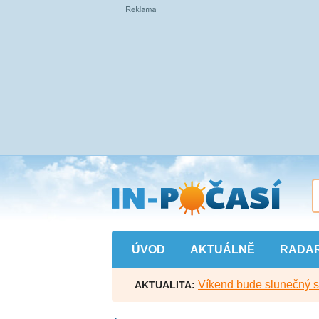
Přejít
na
hlavní
obsah
ÚVOD
AKTUÁLNĚ
RADA
Víkend bude slunečný s l
AKTUALITA: