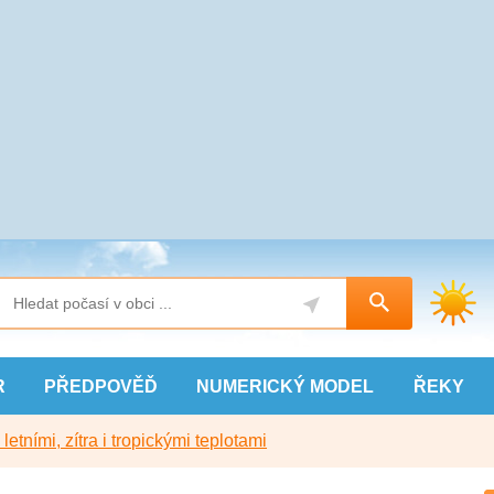
R
PŘEDPOVĚĎ
NUMERICKÝ
MODEL
ŘEKY
etními, zítra i tropickými teplotami