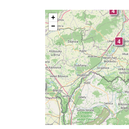
-
4
+
4
4
−
4
4
3