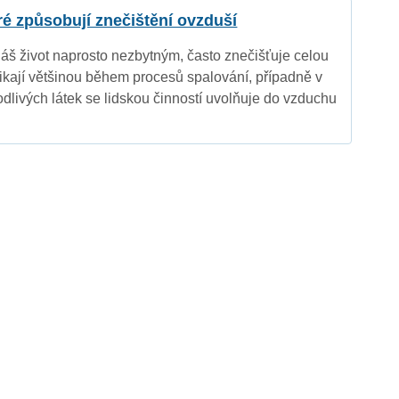
eré způsobují znečištění ovzduší
náš život naprosto nezbytným, často znečišťuje celou
nikají většinou během procesů spalování, případně v
dlivých látek se lidskou činností uvolňuje do vzduchu