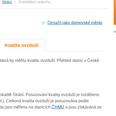
Strání
Znečištění vzduchu
Označit jako domovské město
3
3
0
3
3
3
3
Kvalita ovzduší
-
3
3
, která by měřila kvalitu ovzduší. Přehled stanic v České
3
3
3
-
-
3
lokalitě Strání. Posuzování kvality ovzduší je rozděleno
d.). Celková kvalita ovzduší je posuzována podle
ta jsou měřena na stanicích
ČHMÚ
a jsou získáváná ze