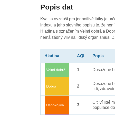
Popis dat
Kvalita ovzduší pro jednotlivé látky je ur
indexu a jeho slovního popisu je, že není
Hladina s označením Velmi dobrá a Dobrá
nemá žádný vliv na lidský organismus. 
Hladina
AQI
Popis
1
Dosažené ho
Velmi dobrá
Dosažené ho
2
Dobrá
lidí, zdravot
Citliví lidé
3
Uspokojivá
populace do