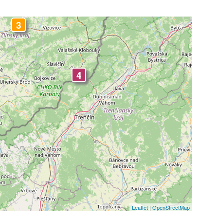
3
4
Leaflet
|
OpenStreetMap