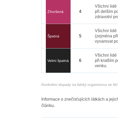
Všichni lid
4
při delším p
Zhoršená
zdravotní pr
Všichni lidé
5
(zejména při
Špatná
vyvarovat po
Všichni lidé
6
při kratším 
Velmi špatná
venku.
Konkrétní dopady na lidský organismus se liší 
Informace o znečisťujících látkách a jej
článku.