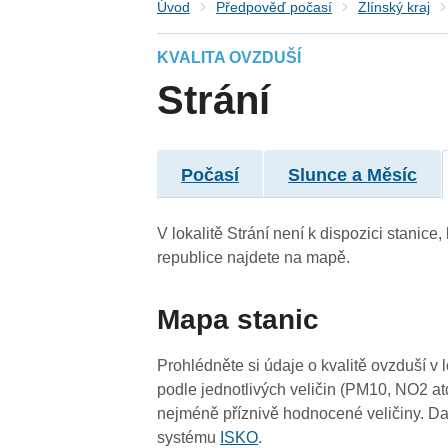
Úvod
Předpověď počasí
Zlínský kraj
KVALITA OVZDUŠÍ
Strání
Počasí
Slunce a Měsíc
3
3
V lokalitě Strání není k dispozici stanice
republice najdete na mapě.
3
Mapa stanic
4
Prohlédněte si údaje o kvalitě ovzduší v 
3
podle jednotlivých veličin (PM10, NO2 at
nejméně příznivě hodnocené veličiny. Da
systému
ISKO
.