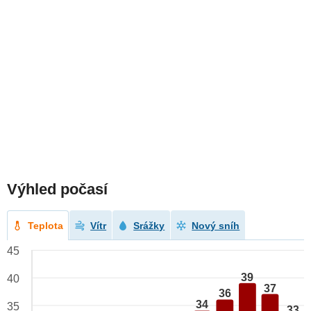
Výhled počasí
Teplota
Vítr
Srážky
Nový sníh
45
39
40
37
36
34
35
33