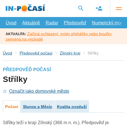
Přejít
na
hlavní
obsah
Úvod
Aktuálně
Radar
Předpověď
Numerický model
Začíná ochlazení, místy přeháňky nebo bouřky,
AKTUALITA:
zejména na východě
Úvod
Předpověď počasí
Zlínský kraj
Střílky
PŘEDPOVĚĎ POČASÍ
Střílky
Označit jako domovské město
Počasí
Slunce a Měsíc
Kvalita ovzduší
Střílky leží v kraji Zlínský (366 m n. m.). Předpověď je