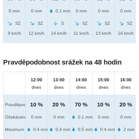
0 mm
0 mm
0.1 mm
0 mm
0 mm
0 mm
SZ
SZ
S
SZ
SZ
SZ
9 km/h
12 km/h
14 km/h
11 km/h
13 km/h
16 km/h
Pravděpodobnost srážek na 48 hodin
12:00
13:00
14:00
15:00
16:00
dnes
dnes
dnes
dnes
dnes
10 %
20 %
70 %
10 %
20 %
Pravděpod.
Očekáváno
0 mm
0 mm
0.1 mm
0 mm
0 mm
Maximum
0.4 mm
0.4 mm
0.5 mm
0.4 mm
2 mm