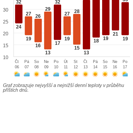
32
32
29
30
28
27
27
26
25
24
20
21
19
19
19
19
18
17
15
16
15
13
13
10
Čt
Pá
So
Ne
Po
Út
St
Čt
Pá
So
Ne
Po
06
07
08
09
10
11
12
13
14
15
16
17
Graf zobrazuje nejvyšší a nejnižší denní teploty v průběhu
příštích dnů.