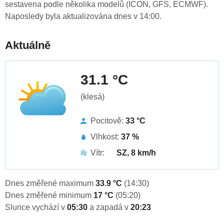
sestavena podle několika modelů (ICON, GFS, ECMWF).
Naposledy byla aktualizována dnes v 14:00.
Aktuálně
31.1 °C
(klesá)
Pocitově:
33 °C
Vlhkost:
37 %
Vítr:
SZ, 8 km/h
Dnes změřené maximum
33.9 °C
(14:30)
Dnes změřené minimum
17 °C
(05:20)
Slunce vychází v
05:30
a zapadá v
20:23