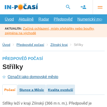
Přejít
na
hlavní
obsah
Úvod
Aktuálně
Radar
Předpověď
Numerický model
Začíná ochlazení, místy přeháňky nebo bouřky,
AKTUALITA:
zejména na východě
Úvod
Předpověď počasí
Zlínský kraj
Střílky
PŘEDPOVĚĎ POČASÍ
Střílky
Označit jako domovské město
Počasí
Slunce a Měsíc
Kvalita ovzduší
Střílky leží v kraji Zlínský (366 m n. m.). Předpověď je