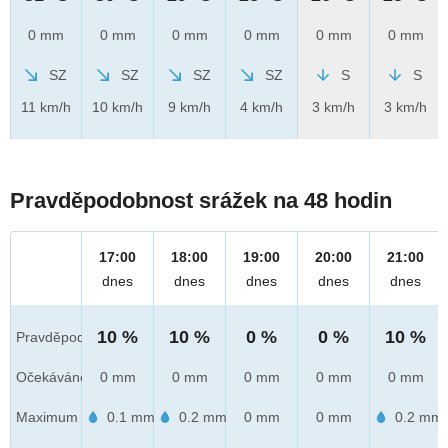
0 mm
0 mm
0 mm
0 mm
0 mm
0 mm
SZ
SZ
SZ
SZ
S
S
11 km/h
10 km/h
9 km/h
4 km/h
3 km/h
3 km/h
Pravděpodobnost srážek na 48 hodin
17:00
18:00
19:00
20:00
21:00
dnes
dnes
dnes
dnes
dnes
10 %
10 %
0 %
0 %
10 %
Pravděpod.
Očekáváno
0 mm
0 mm
0 mm
0 mm
0 mm
Maximum
0.1 mm
0.2 mm
0 mm
0 mm
0.2 mm