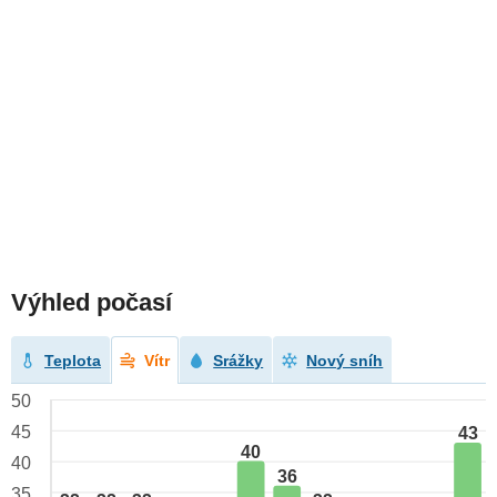
Výhled počasí
Teplota
Vítr
Srážky
Nový sníh
50
45
43
40
40
36
35