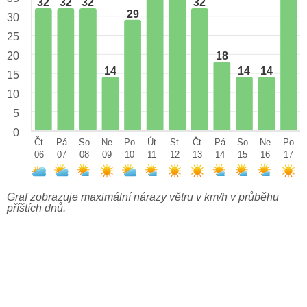
32
32
32
32
29
30
25
18
20
14
14
14
15
10
5
0
Čt
Pá
So
Ne
Po
Út
St
Čt
Pá
So
Ne
Po
06
07
08
09
10
11
12
13
14
15
16
17
Graf zobrazuje maximální nárazy větru v km/h v průběhu
příštích dnů.