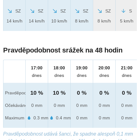
SZ
SZ
SZ
SZ
SZ
S
14 km/h
14 km/h
10 km/h
8 km/h
8 km/h
5 km/h
Pravděpodobnost srážek na 48 hodin
17:00
18:00
19:00
20:00
21:00
dnes
dnes
dnes
dnes
dnes
10 %
10 %
0 %
0 %
0 %
Pravděpod.
Očekáváno
0 mm
0 mm
0 mm
0 mm
0 mm
Maximum
0.3 mm
0.4 mm
0 mm
0 mm
0 mm
Pravděpodobnost udává šanci, že spadne alespoň 0,1 mm