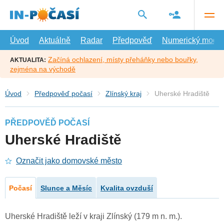
Přejít
na
hlavní
obsah
Úvod
Aktuálně
Radar
Předpověď
Numerický model
Začíná ochlazení, místy přeháňky nebo bouřky,
AKTUALITA:
zejména na východě
Úvod
Předpověď počasí
Zlínský kraj
Uherské Hradiště
PŘEDPOVĚĎ POČASÍ
Uherské Hradiště
Označit jako domovské město
Počasí
Slunce a Měsíc
Kvalita ovzduší
Uherské Hradiště leží v kraji Zlínský (179 m n. m.).