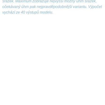
srážek. Maximum zobrazuje nejvyšší možný úhrn srážek,
očekávaný úhrn pak nejpravděpodobnější variantu. Výpočet
vychází ze 40 výstupů modelu.