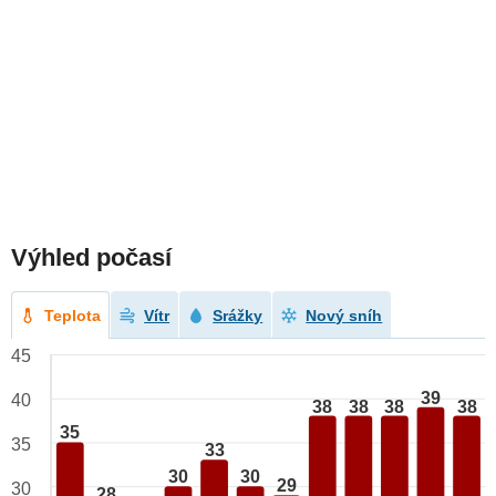
Výhled počasí
Teplota
Vítr
Srážky
Nový sníh
45
39
40
38
38
38
38
35
35
33
30
30
29
30
28