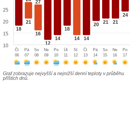
27
25
24
20
21
21
21
20
18
18
15
16
14
14
14
12
10
Čt
Pá
So
Ne
Po
Út
St
Čt
Pá
So
Ne
Po
06
07
08
09
10
11
12
13
14
15
16
17
Graf zobrazuje nejvyšší a nejnižší denní teploty v průběhu
příštích dnů.