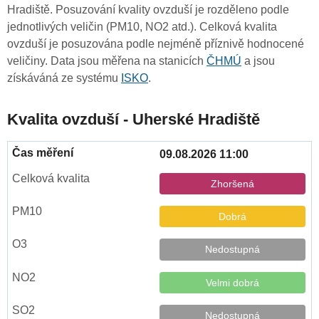
Hradiště. Posuzování kvality ovzduší je rozděleno podle
jednotlivých veličin (PM10, NO2 atd.). Celková kvalita
ovzduší je posuzována podle nejméně příznivě hodnocené
veličiny. Data jsou měřena na stanicích
ČHMÚ
a jsou
získáváná ze systému
ISKO
.
Kvalita ovzduší - Uherské Hradiště
09.08.2026 11:00
Zhoršená
Dobrá
Nedostupná
Velmi dobrá
Nedostupná