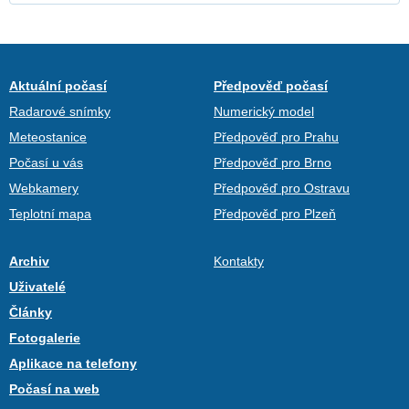
Aktuální počasí
Předpověď počasí
Radarové snímky
Numerický model
Meteostanice
Předpověď pro Prahu
Počasí u vás
Předpověď pro Brno
Webkamery
Předpověď pro Ostravu
Teplotní mapa
Předpověď pro Plzeň
Archiv
Kontakty
Uživatelé
Články
Fotogalerie
Aplikace na telefony
Počasí na web