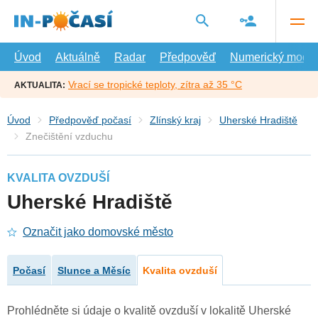
Přejít
na
hlavní
obsah
Úvod
Aktuálně
Radar
Předpověď
Numerický model
Vrací se tropické teploty, zítra až 35 °C
AKTUALITA:
Úvod
Předpověď počasí
Zlínský kraj
Uherské Hradiště
Znečištění vzduchu
KVALITA OVZDUŠÍ
Uherské Hradiště
Označit jako domovské město
Počasí
Slunce a Měsíc
Kvalita ovzduší
Prohlédněte si údaje o kvalitě ovzduší v lokalitě Uherské