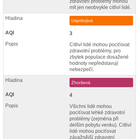
zdravotní problémy mohou
mít jen neobvykle citliví lidé.
Uspokojivá
3
Citliví lidé mohou pociťovat
zdravotní problémy, pro
zbytek populace dosažené
hodnoty nepředstavují
nebezpečí.
Zhoršená
4
Všichni lidé mohou
pociťovat lehké zdravotní
problémy (zejména při
delším pobytu venku). Citliví
lidé mohou pociťovat
závažnější zdravotní