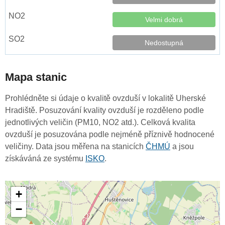
Velmi dobrá
Nedostupná
Mapa stanic
Prohlédněte si údaje o kvalitě ovzduší v lokalitě Uherské
Hradiště. Posuzování kvality ovzduší je rozděleno podle
jednotlivých veličin (PM10, NO2 atd.). Celková kvalita
ovzduší je posuzována podle nejméně příznivě hodnocené
veličiny. Data jsou měřena na stanicích
ČHMÚ
a jsou
získáváná ze systému
ISKO
.
+
−