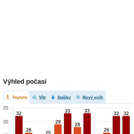
Výhled počasí
Teplota
Vítr
Srážky
Nový sníh
35
33
33
32
32
32
29
30
28
26
26
25