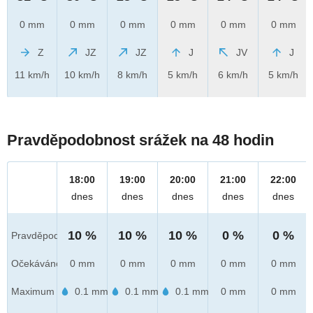
0 mm
0 mm
0 mm
0 mm
0 mm
0 mm
Z
JZ
JZ
J
JV
J
11 km/h
10 km/h
8 km/h
5 km/h
6 km/h
5 km/h
Pravděpodobnost srážek na 48 hodin
18:00
19:00
20:00
21:00
22:00
dnes
dnes
dnes
dnes
dnes
10 %
10 %
10 %
0 %
0 %
Pravděpod.
Očekáváno
0 mm
0 mm
0 mm
0 mm
0 mm
Maximum
0.1 mm
0.1 mm
0.1 mm
0 mm
0 mm