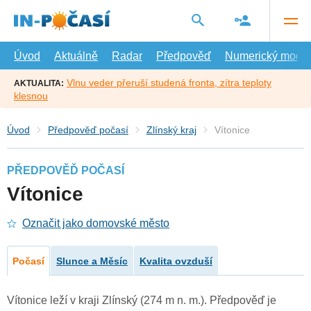
Přejít
na
hlavní
obsah
Úvod
Aktuálně
Radar
Předpověď
Numerický model
Vlnu veder přeruší studená fronta, zítra teploty
AKTUALITA:
klesnou
Úvod
Předpověď počasí
Zlínský kraj
Vítonice
PŘEDPOVĚĎ POČASÍ
Vítonice
Označit jako domovské město
Počasí
Slunce a Měsíc
Kvalita ovzduší
Vítonice leží v kraji Zlínský (274 m n. m.). Předpověď je