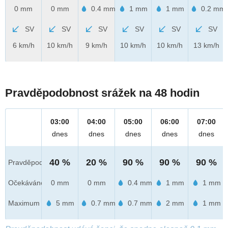
0 mm
0 mm
0.4 mm
1 mm
1 mm
0.2 mm
SV
SV
SV
SV
SV
SV
6 km/h
10 km/h
9 km/h
10 km/h
10 km/h
13 km/h
Pravděpodobnost srážek na 48 hodin
03:00
04:00
05:00
06:00
07:00
dnes
dnes
dnes
dnes
dnes
40 %
20 %
90 %
90 %
90 %
Pravděpod.
Očekáváno
0 mm
0 mm
0.4 mm
1 mm
1 mm
Maximum
5 mm
0.7 mm
0.7 mm
2 mm
1 mm