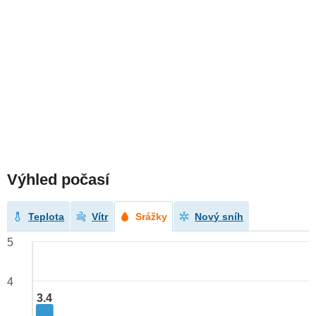
Výhled počasí
Teplota
Vítr
Srážky
Nový sníh
5
4
3.4