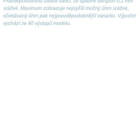
Pravděpodobnost udává šanci, že spadne alespoň 0,1 mm
srážek. Maximum zobrazuje nejvyšší možný úhrn srážek,
očekávaný úhrn pak nejpravděpodobnější variantu. Výpočet
vychází ze 40 výstupů modelu.