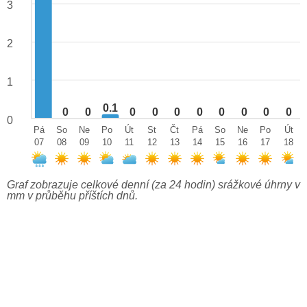
3
2
1
0.1
0
0
0
0
0
0
0
0
0
0
0
Pá
So
Ne
Po
Út
St
Čt
Pá
So
Ne
Po
Út
07
08
09
10
11
12
13
14
15
16
17
18
Graf zobrazuje celkové denní (za 24 hodin) srážkové úhrny v
mm v průběhu příštích dnů.