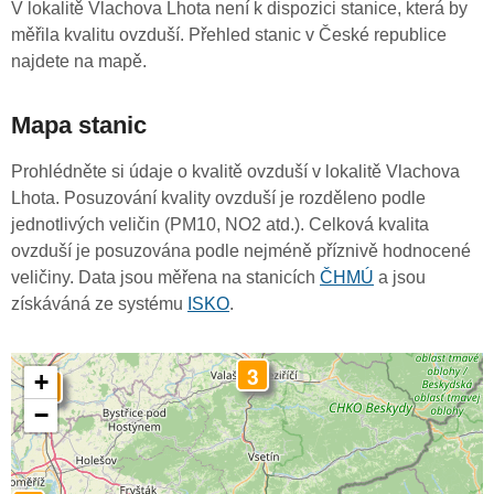
V lokalitě Vlachova Lhota není k dispozici stanice, která by
měřila kvalitu ovzduší. Přehled stanic v České republice
najdete na mapě.
Mapa stanic
Prohlédněte si údaje o kvalitě ovzduší v lokalitě Vlachova
Lhota. Posuzování kvality ovzduší je rozděleno podle
jednotlivých veličin (PM10, NO2 atd.). Celková kvalita
ovzduší je posuzována podle nejméně příznivě hodnocené
veličiny. Data jsou měřena na stanicích
ČHMÚ
a jsou
získáváná ze systému
ISKO
.
3
+
3
−