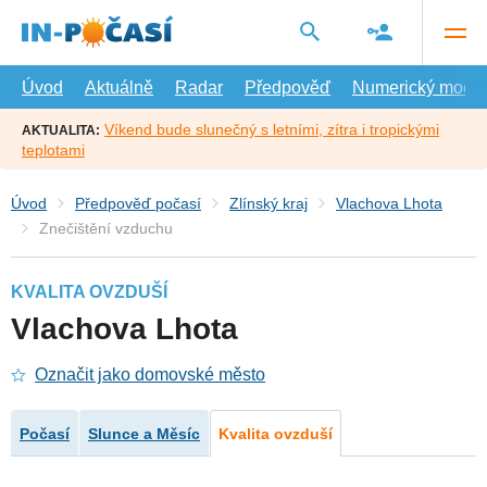
Přejít
na
hlavní
obsah
Úvod
Aktuálně
Radar
Předpověď
Numerický model
Víkend bude slunečný s letními, zítra i tropickými
AKTUALITA:
teplotami
Úvod
Předpověď počasí
Zlínský kraj
Vlachova Lhota
Znečištění vzduchu
KVALITA OVZDUŠÍ
Vlachova Lhota
Označit jako domovské město
Počasí
Slunce a Měsíc
Kvalita ovzduší