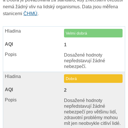
nemá žádný vliv na lidský organismus. Data jsou měřena
stanicemi
ČHMÚ
.
Velmi dobrá
1
Dosažené hodnoty
nepředstavují žádné
nebezpečí.
Dobrá
2
Dosažené hodnoty
nepředstavují žádné
nebezpečí pro většinu lidí,
zdravotní problémy mohou
mít jen neobvykle citliví lidé.