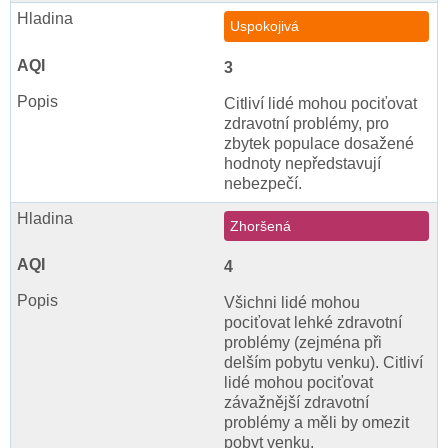
Uspokojivá
3
Citliví lidé mohou pociťovat
zdravotní problémy, pro
zbytek populace dosažené
hodnoty nepředstavují
nebezpečí.
Zhoršená
4
Všichni lidé mohou
pociťovat lehké zdravotní
problémy (zejména při
delším pobytu venku). Citliví
lidé mohou pociťovat
závažnější zdravotní
problémy a měli by omezit
pobyt venku.