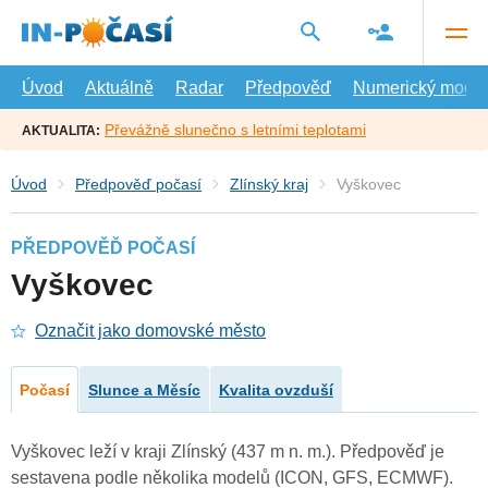
Přejít
na
hlavní
obsah
Úvod
Aktuálně
Radar
Předpověď
Numerický model
Převážně slunečno s letními teplotami
AKTUALITA:
Úvod
Předpověď počasí
Zlínský kraj
Vyškovec
PŘEDPOVĚĎ POČASÍ
Vyškovec
Označit jako domovské město
Počasí
Slunce a Měsíc
Kvalita ovzduší
Vyškovec leží v kraji Zlínský (437 m n. m.). Předpověď je
sestavena podle několika modelů (ICON, GFS, ECMWF).