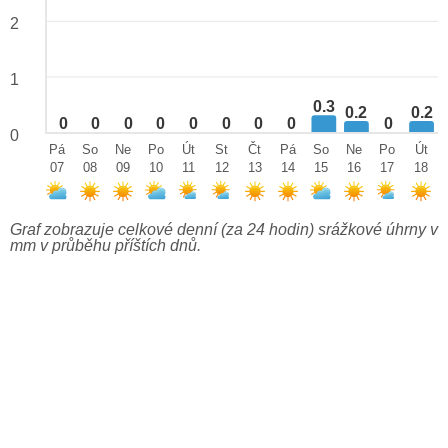
2
1
0.3
0.2
0.2
0
0
0
0
0
0
0
0
0
0
Pá
So
Ne
Po
Út
St
Čt
Pá
So
Ne
Po
Út
07
08
09
10
11
12
13
14
15
16
17
18
Graf zobrazuje celkové denní (za 24 hodin) srážkové úhrny v
mm v průběhu příštích dnů.