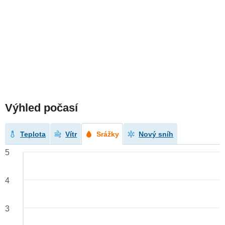
Výhled počasí
Teplota
Vítr
Srážky
Nový sníh
5
4
3