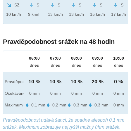
SZ
S
S
S
S
S
10 km/h
9 km/h
13 km/h
13 km/h
15 km/h
17 km/h
Pravděpodobnost srážek na 48 hodin
06:00
07:00
08:00
09:00
10:00
dnes
dnes
dnes
dnes
dnes
10 %
10 %
10 %
20 %
0 %
Pravděpod.
Očekáváno
0 mm
0 mm
0 mm
0 mm
0 mm
Maximum
0.1 mm
0.2 mm
0.3 mm
0.3 mm
0 mm
Pravděpodobnost udává šanci, že spadne alespoň 0,1 mm
srážek. Maximum zobrazuje nejvyšší možný úhrn srážek,