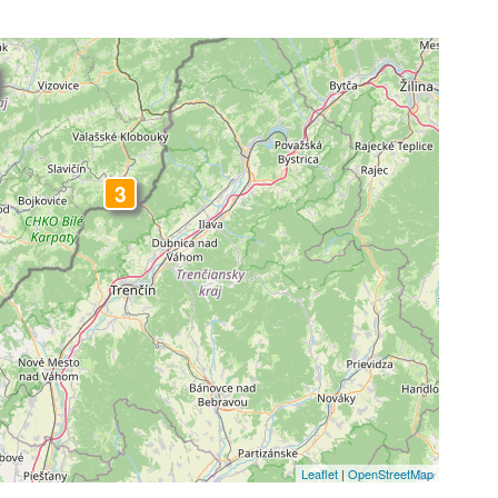
3
Leaflet
|
OpenStreetMap