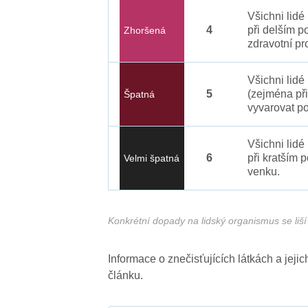
Všichni lid
4
při delším p
Zhoršená
zdravotní pr
Všichni lidé
5
(zejména při
Špatná
vyvarovat po
Všichni lidé
6
při kratším 
Velmi špatná
venku.
Konkrétní dopady na lidský organismus se liší 
Informace o znečisťujících látkách a jej
článku.