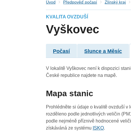
Úvod
Předpověď počasí
Zlínský kraj
KVALITA OVZDUŠÍ
Vyškovec
Počasí
Slunce a Měsíc
3
4
V lokalitě Vyškovec není k dispozici stani
České republice najdete na mapě.
4
Mapa stanic
Prohlédněte si údaje o kvalitě ovzduší v 
4
rozděleno podle jednotlivých veličin (PM
3
podle nejméně příznivě hodnocené veliči
získáváná ze systému
ISKO
.