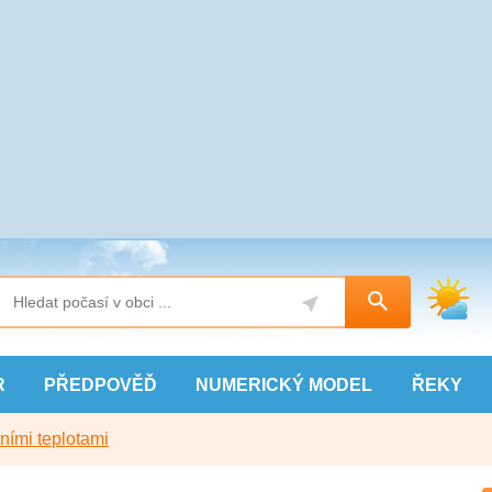
R
PŘEDPOVĚĎ
NUMERICKÝ
MODEL
ŘEKY
ními teplotami