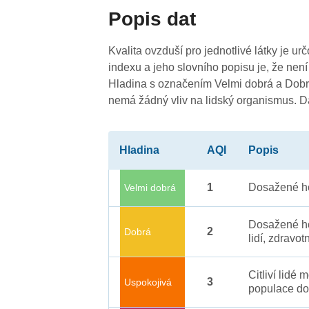
Popis dat
Kvalita ovzduší pro jednotlivé látky je ur
indexu a jeho slovního popisu je, že není
Hladina s označením Velmi dobrá a Dobrá
nemá žádný vliv na lidský organismus. 
Hladina
AQI
Popis
1
Dosažené ho
Velmi dobrá
Dosažené ho
2
Dobrá
lidí, zdravot
Citliví lidé
3
Uspokojivá
populace do