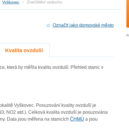
Vyškovec
Znečištění vzduchu
Označit jako domovské město
3
3
0
3
Kvalita ovzduší
3
4
3
-
4
ce, která by měřila kvalitu ovzduší. Přehled stanic v
3
3
3
3
-
-
lokalitě Vyškovec. Posuzování kvality ovzduší je
3
10, NO2 atd.). Celková kvalita ovzduší je posuzována
ny. Data jsou měřena na stanicích
ČHMÚ
a jsou