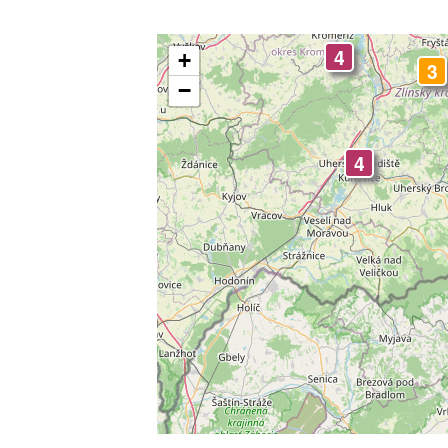
-
4
+
3
3
3
−
3
4
3