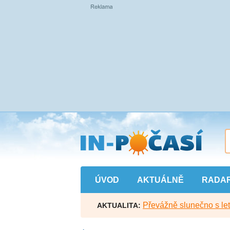
Přejít
na
hlavní
obsah
ÚVOD
AKTUÁLNĚ
RADA
Převážně slunečno s let
AKTUALITA: