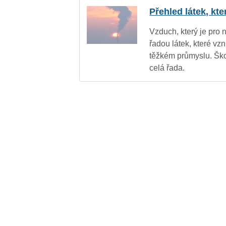
Přehled látek, kt
Vzduch, který je pro 
řadou látek, které vz
těžkém průmyslu. Ško
celá řada.