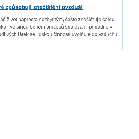
eré způsobují znečištění ovzduší
náš život naprosto nezbytným, často znečišťuje celou
nikají většinou během procesů spalování, případně v
dlivých látek se lidskou činností uvolňuje do vzduchu