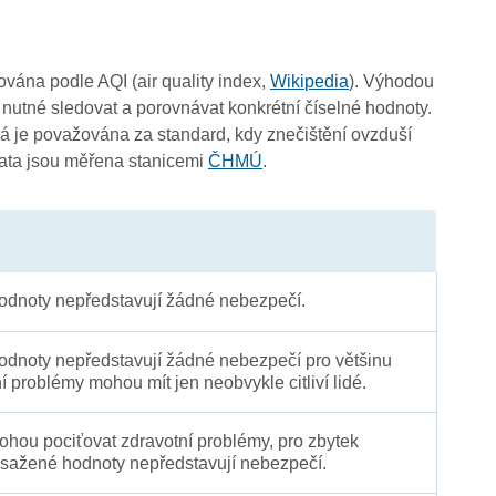
čována podle AQI (air quality index,
Wikipedia
). Výhodou
 nutné sledovat a porovnávat konkrétní číselné hodnoty.
 je považována za standard, kdy znečištění ovzduší
Data jsou měřena stanicemi
ČHMÚ
.
dnoty nepředstavují žádné nebezpečí.
dnoty nepředstavují žádné nebezpečí pro většinu
ní problémy mohou mít jen neobvykle citliví lidé.
 mohou pociťovat zdravotní problémy, pro zbytek
sažené hodnoty nepředstavují nebezpečí.