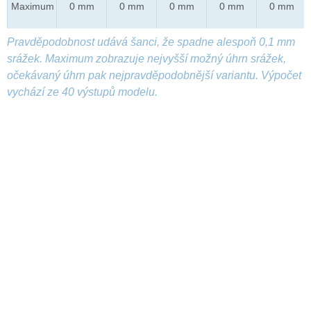
Maximum
0 mm
0 mm
0 mm
0 mm
0 mm
Pravděpodobnost udává šanci, že spadne alespoň 0,1 mm
srážek. Maximum zobrazuje nejvyšší možný úhrn srážek,
očekávaný úhrn pak nejpravděpodobnější variantu. Výpočet
vychází ze 40 výstupů modelu.