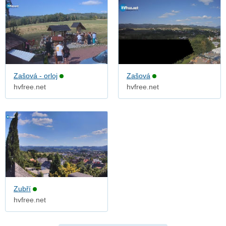
Zašová - orloj
Zašová
hvfree.net
hvfree.net
Zubří
hvfree.net