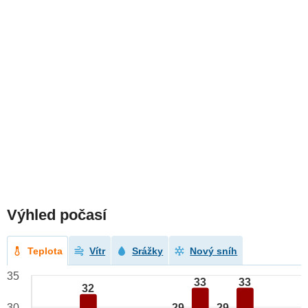
Výhled počasí
Teplota
Vítr
Srážky
Nový sníh
35
33
33
32
29
29
30