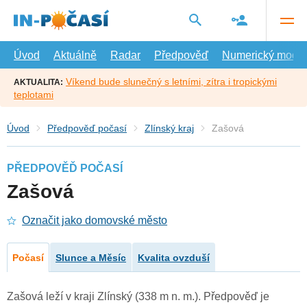
Přejít
na
hlavní
obsah
Úvod
Aktuálně
Radar
Předpověď
Numerický model
Víkend bude slunečný s letními, zítra i tropickými
AKTUALITA:
teplotami
Úvod
Předpověď počasí
Zlínský kraj
Zašová
PŘEDPOVĚĎ POČASÍ
Zašová
Označit jako domovské město
Počasí
Slunce a Měsíc
Kvalita ovzduší
Zašová leží v kraji Zlínský (338 m n. m.). Předpověď je