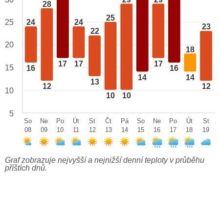
28
25
24
24
25
23
22
20
18
17
17
17
15
16
16
14
14
13
12
12
10
10
10
5
So
Ne
Po
Út
St
Čt
Pá
So
Ne
Po
Út
St
08
09
10
11
12
13
14
15
16
17
18
19
Graf zobrazuje nejvyšší a nejnižší denní teploty v průběhu
příštích dnů.