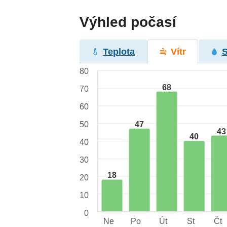
Výhled počasí
Teplota
Vítr
80
68
70
60
47
50
43
40
40
30
18
20
10
0
Ne
Po
Út
St
Čt