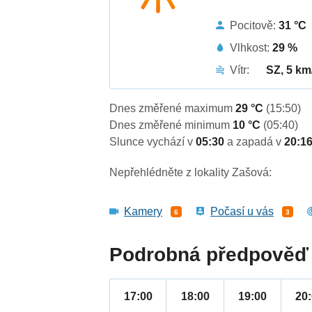
Pocitově:
31 °C
Vlhkost:
29 %
Vítr:
SZ, 5 km
Dnes změřené maximum
29 °C
(15:50)
Dnes změřené minimum
10 °C
(05:40)
Slunce vychází v
05:30
a zapadá v
20:1
Nepřehlédněte z lokality Zašová:
Kamery
Počasí u vás
6
3
Podrobná předpověď 
17:00
18:00
19:00
20