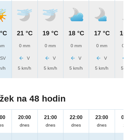
 °C
21 °C
19 °C
18 °C
17 °C
16 °C
mm
0 mm
0 mm
0 mm
0 mm
0 mm
SV
V
V
V
V
V
m/h
5 km/h
5 km/h
5 km/h
5 km/h
5 km/h
žek na 48 hodin
:00
20:00
21:00
22:00
23:00
00:00
es
dnes
dnes
dnes
dnes
zítra