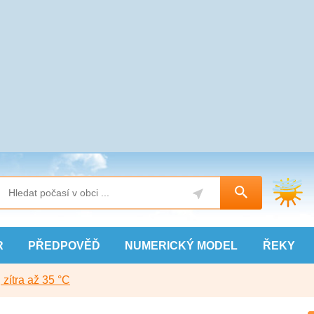
R
PŘEDPOVĚĎ
NUMERICKÝ
MODEL
ŘEKY
, zítra až 35 °C