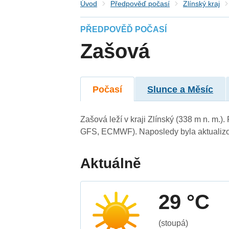
Úvod
Předpověď počasí
Zlínský kraj
PŘEDPOVĚĎ POČASÍ
Zašová
Počasí
Slunce a Měsíc
Zašová leží v kraji Zlínský (338 m n. m.
GFS, ECMWF). Naposledy byla aktualizo
Aktuálně
29 °C
(stoupá)