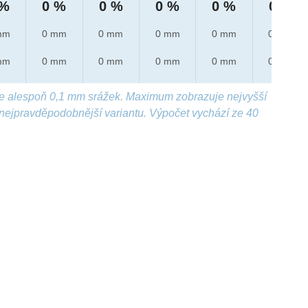
 %
0 %
0 %
0 %
0 %
0 %
mm
0 mm
0 mm
0 mm
0 mm
0 mm
mm
0 mm
0 mm
0 mm
0 mm
0 mm
e alespoň 0,1 mm srážek. Maximum zobrazuje nejvyšší
nejpravděpodobnější variantu. Výpočet vychází ze 40