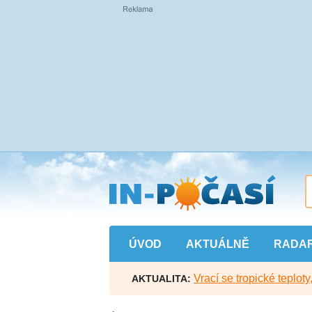
Přejít
na
hlavní
obsah
ÚVOD
AKTUÁLNĚ
RADA
Vrací se tropické teploty
AKTUALITA: