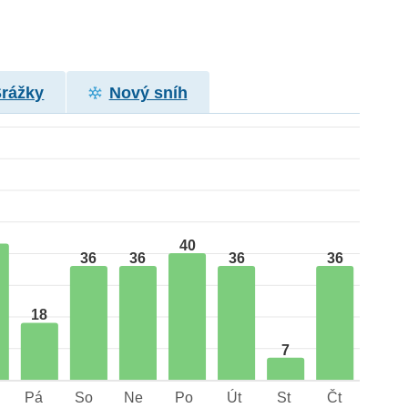
Srážky
Nový sníh
40
36
36
36
36
18
7
Pá
So
Ne
Po
Út
St
Čt