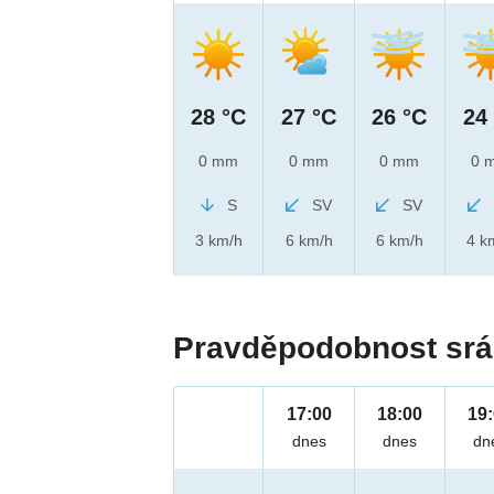
28 °C
27 °C
26 °C
24
0 mm
0 mm
0 mm
0 
S
SV
SV
3 km/h
6 km/h
6 km/h
4 k
Pravděpodobnost srá
17:00
18:00
19
dnes
dnes
dn