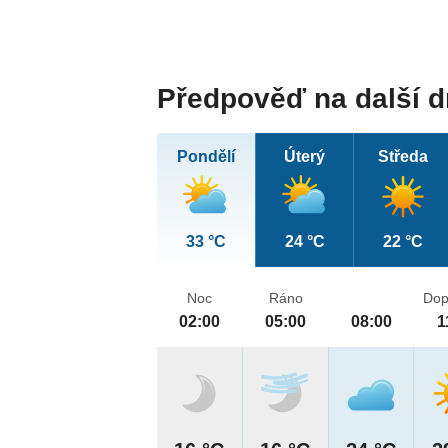
Předpověď na další 
Pondělí
Úterý
Středa
33 °C
24 °C
22 °C
Noc
Ráno
Dop
02:00
05:00
08:00
1