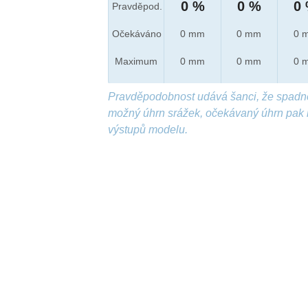
0 %
0 %
0
Pravděpod.
Očekáváno
0 mm
0 mm
0 
Maximum
0 mm
0 mm
0 
Pravděpodobnost udává šanci, že spadn
možný úhrn srážek, očekávaný úhrn pak 
výstupů modelu.