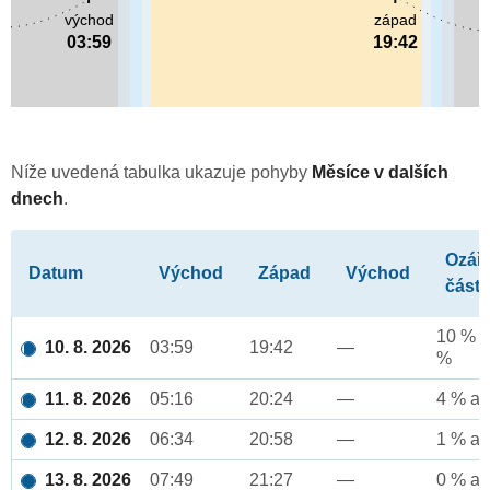
východ
západ
03:59
19:42
Níže uvedená tabulka ukazuje pohyby
Měsíce v dalších
dnech
.
Ozář
Datum
Východ
Západ
Východ
část
10 % a
10. 8. 2026
03:59
19:42
—
%
11. 8. 2026
05:16
20:24
—
4 % až
12. 8. 2026
06:34
20:58
—
1 % až
13. 8. 2026
07:49
21:27
—
0 % až