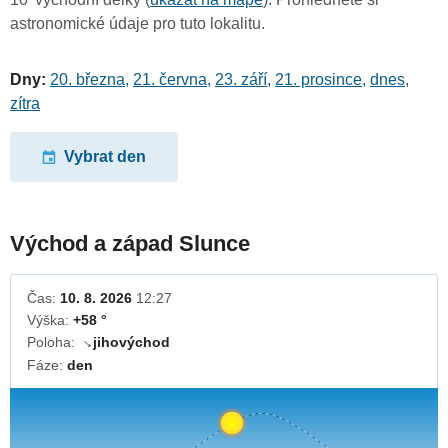
astronomické údaje pro tuto lokalitu.
Dny:
20. března
,
21. června
,
23. září
,
21. prosince
,
dnes
,
zítra
Vybrat den
Východ a západ Slunce
Čas:
10. 8. 2026
12:27
Výška:
+58 °
Poloha:
jihovýchod
↓
Fáze:
den