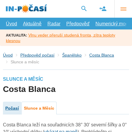
Přejít
na
hlavní
obsah
Úvod
Aktuálně
Radar
Předpověď
Numerický model
Vlnu veder přeruší studená fronta, zítra teploty
AKTUALITA:
klesnou
Úvod
Předpověď počasí
Španělsko
Costa Blanca
Slunce a měsíc
SLUNCE A MĚSÍC
Costa Blanca
Počasí
Slunce a Měsíc
Costa Blanca leží na souřadnicích 38° 30' severní šířky a 0°
10' východní délky (
ukázat na mapě
). Prohlédněte si