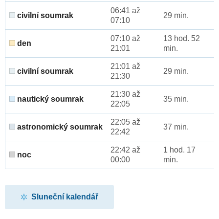
06:41 až
civilní soumrak
29 min.
07:10
07:10 až
13 hod. 52
den
21:01
min.
21:01 až
civilní soumrak
29 min.
21:30
21:30 až
nautický soumrak
35 min.
22:05
22:05 až
astronomický soumrak
37 min.
22:42
22:42 až
1 hod. 17
noc
00:00
min.
Sluneční kalendář