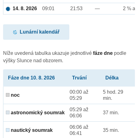
14. 8. 2026
09:01
21:53
—
2 % až
Lunární kalendář
Níže uvedená tabulka ukazuje jednotlivé
fáze dne
podle
výšky Slunce nad obzorem.
Fáze dne 10. 8. 2026
Trvání
Délka
00:00 až
5 hod. 29
noc
05:29
min.
05:29 až
astronomický soumrak
37 min.
06:06
06:06 až
nautický soumrak
35 min.
06:41