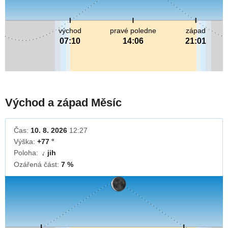
východ
pravé poledne
západ
07:10
14:06
21:01
Východ a západ Měsíc
Čas:
10. 8. 2026
12:27
Výška:
+77 °
Poloha:
jih
↓
Ozářená část:
7 %