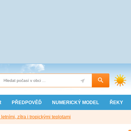
R
PŘEDPOVĚĎ
NUMERICKÝ
MODEL
ŘEKY
etními, zítra i tropickými teplotami