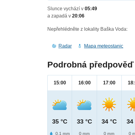
Slunce vychází v
05:49
a zapadá v
20:06
Nepřehlédněte z lokality Baška Voda:
Radar
Mapa meteostanic
Podrobná předpověď 
15:00
16:00
17:00
18
35 °C
33 °C
34 °C
34
0.1 mm
0 mm
0 mm
0 