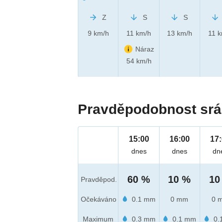
Z
S
S
9 km/h
11 km/h
13 km/h
11 
Náraz
54 km/h
Pravděpodobnost srá
15:00
16:00
17
dnes
dnes
dn
60 %
10 %
10
Pravděpod.
Očekáváno
0.1 mm
0 mm
0 
Maximum
0.3 mm
0.1 mm
0.