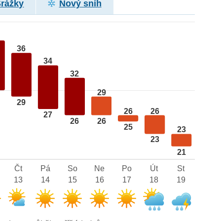
Srážky
Nový sníh
36
34
32
29
29
26
26
27
26
26
25
23
23
21
Čt
Pá
So
Ne
Po
Út
St
13
14
15
16
17
18
19