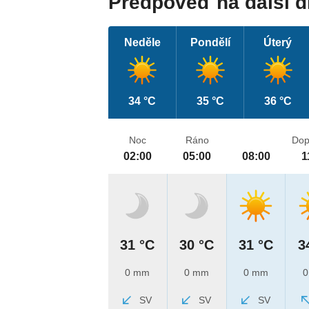
Předpověď na další 
Neděle
Pondělí
Úterý
34 °C
35 °C
36 °C
Noc
Ráno
Dop
02:00
05:00
08:00
1
31 °C
30 °C
31 °C
3
0 mm
0 mm
0 mm
0
SV
SV
SV