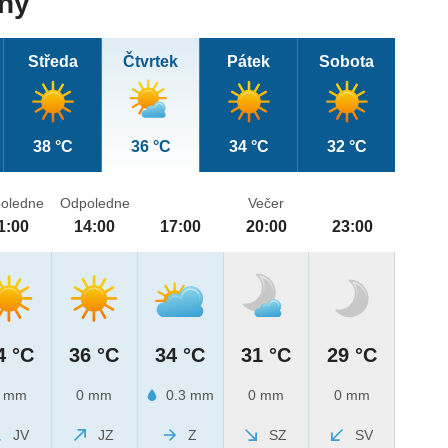
dny
Středa
Čtvrtek
Pátek
Sobota
38 °C
36 °C
34 °C
32 °C
oledne
Odpoledne
Večer
1:00
14:00
17:00
20:00
23:00
4 °C
36 °C
34 °C
31 °C
29 °C
 mm
0 mm
0.3 mm
0 mm
0 mm
JV
JZ
Z
SZ
SV