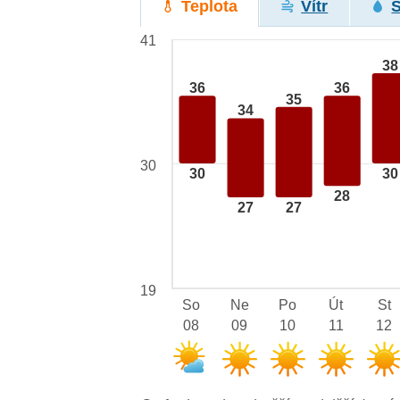
Teplota
Vítr
41
38
36
36
35
34
30
30
30
28
27
27
19
So
Ne
Po
Út
St
08
09
10
11
12