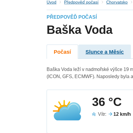
Úvod
Předpověď počasí
Chorvatsko
PŘEDPOVĚĎ POČASÍ
Baška Voda
Počasí
Slunce a Měsíc
Baška Voda leží v nadmořské výšce 19 m
(ICON, GFS, ECMWF). Naposledy byla ak
36 °C
Vítr:
12 km/h