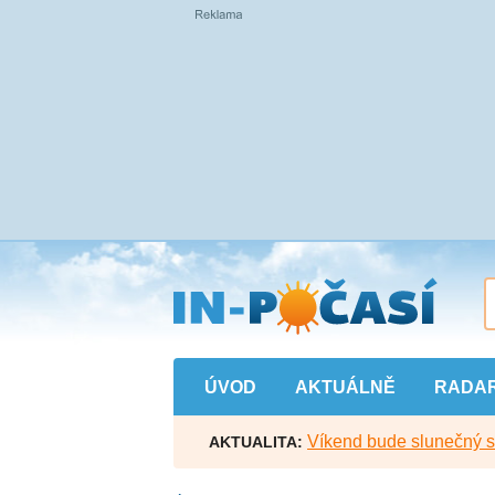
Přejít
na
hlavní
obsah
ÚVOD
AKTUÁLNĚ
RADA
Víkend bude slunečný s l
AKTUALITA: